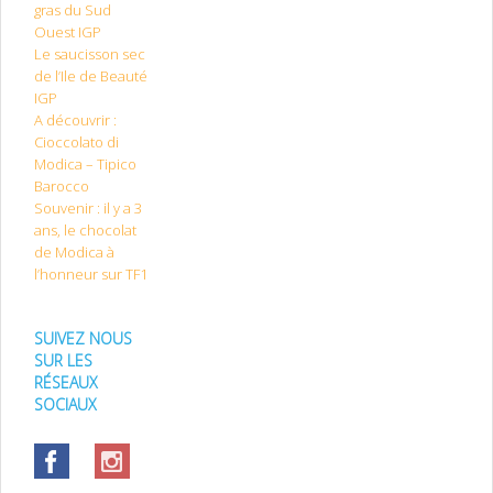
gras du Sud
Ouest IGP
Le saucisson sec
de l’Ile de Beauté
IGP
A découvrir :
Cioccolato di
Modica – Tipico
Barocco
Souvenir : il y a 3
ans, le chocolat
de Modica à
l’honneur sur TF1
SUIVEZ NOUS
SUR LES
RÉSEAUX
SOCIAUX