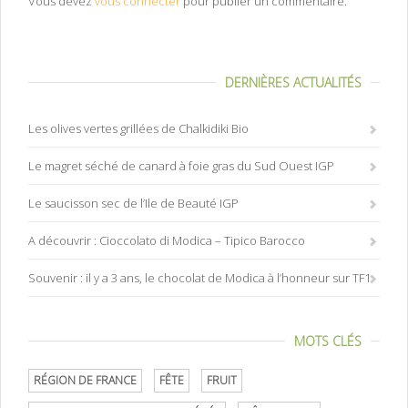
Vous devez
vous connecter
pour publier un commentaire.
DERNIÈRES ACTUALITÉS
Les olives vertes grillées de Chalkidiki Bio
Le magret séché de canard à foie gras du Sud Ouest IGP
Le saucisson sec de l’Ile de Beauté IGP
A découvrir : Cioccolato di Modica – Tipico Barocco
Souvenir : il y a 3 ans, le chocolat de Modica à l’honneur sur TF1
MOTS CLÉS
RÉGION DE FRANCE
FÊTE
FRUIT