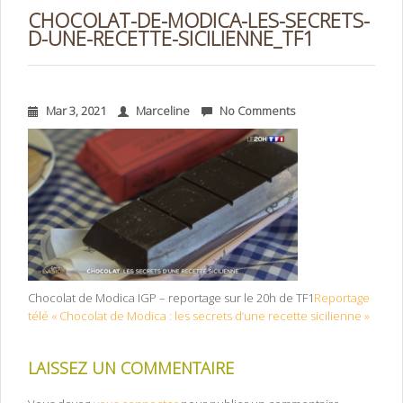
CHOCOLAT-DE-MODICA-LES-SECRETS-
D-UNE-RECETTE-SICILIENNE_TF1
Mar 3, 2021
Marceline
No Comments
Chocolat de Modica IGP – reportage sur le 20h de TF1
Reportage
télé « Chocolat de Modica : les secrets d’une recette sicilienne »
LAISSEZ UN COMMENTAIRE