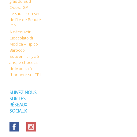
gras du Sud
Ouest IGP
Le saucisson sec
de l’Ile de Beauté
IGP
A découvrir :
Cioccolato di
Modica – Tipico
Barocco
Souvenir : il y a 3
ans, le chocolat
de Modica à
l’honneur sur TF1
SUIVEZ NOUS
SUR LES
RÉSEAUX
SOCIAUX