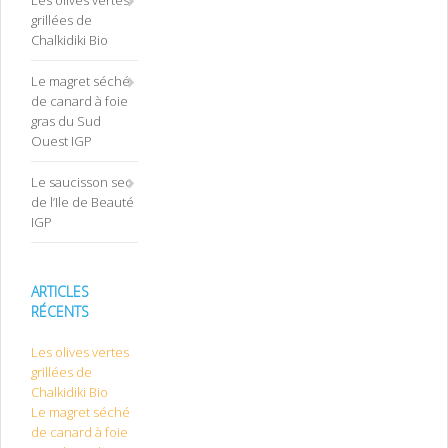
Les olives vertes
grillées de
Chalkidiki Bio
Le magret séché
de canard à foie
gras du Sud
Ouest IGP
Le saucisson sec
de l’Ile de Beauté
IGP
ARTICLES
RÉCENTS
Les olives vertes
grillées de
Chalkidiki Bio
Le magret séché
de canard à foie