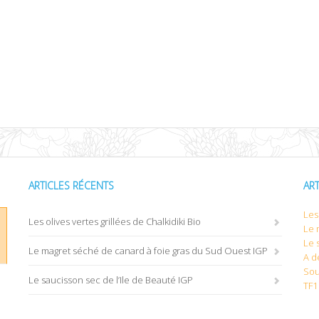
ARTICLES RÉCENTS
AR
Les 
Les olives vertes grillées de Chalkidiki Bio
Le 
Le 
Le magret séché de canard à foie gras du Sud Ouest IGP
A d
Sou
Le saucisson sec de l’Ile de Beauté IGP
TF1