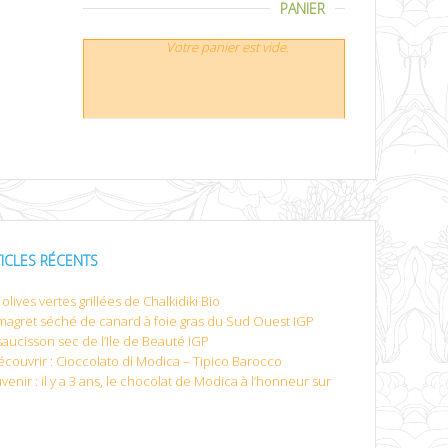
PANIER
Votre panier est vide.
TICLES RÉCENTS
olives vertes grillées de Chalkidiki Bio
magret séché de canard à foie gras du Sud Ouest IGP
saucisson sec de l’Ile de Beauté IGP
écouvrir : Cioccolato di Modica – Tipico Barocco
venir : il y a 3 ans, le chocolat de Modica à l’honneur sur