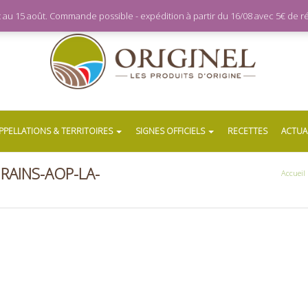
let au 15 août. Commande possible - expédition à partir du 16/08 avec 5€ de
PPELLATIONS & TERRITOIRES
SIGNES OFFICIELS
RECETTES
ACTUA
RAINS-AOP-LA-
Accueil