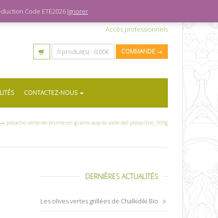
 réduction Code ETE2026
Ignorer
Accès professionnels
0 produit(s) -
0,00
€
COMMANDE →
LITÉS
CONTACTEZ-NOUS
→
pistache-verte-de-bronte-en-grains-aop-la-valle-del-pistacchio_100g
DERNIÈRES ACTUALITÉS
Les olives vertes grillées de Chalkidiki Bio