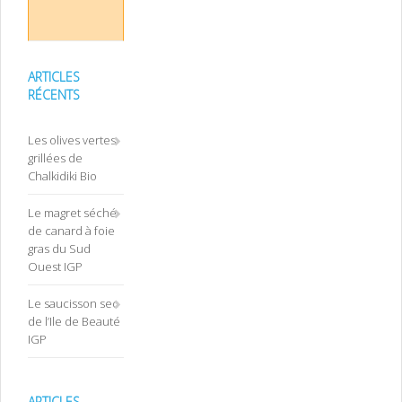
ARTICLES
RÉCENTS
Les olives vertes
grillées de
Chalkidiki Bio
Le magret séché
de canard à foie
gras du Sud
Ouest IGP
Le saucisson sec
de l’Ile de Beauté
IGP
ARTICLES