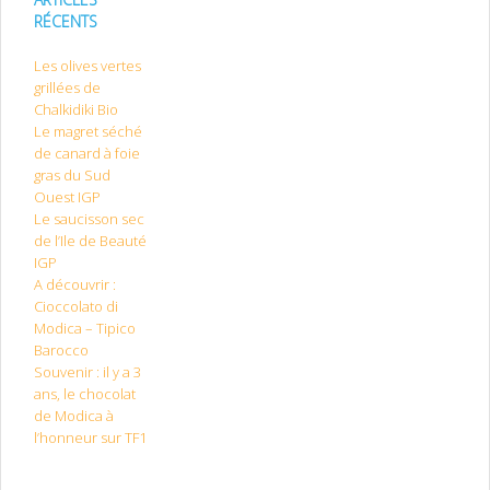
RÉCENTS
Les olives vertes
grillées de
Chalkidiki Bio
Le magret séché
de canard à foie
gras du Sud
Ouest IGP
Le saucisson sec
de l’Ile de Beauté
IGP
A découvrir :
Cioccolato di
Modica – Tipico
Barocco
Souvenir : il y a 3
ans, le chocolat
de Modica à
l’honneur sur TF1