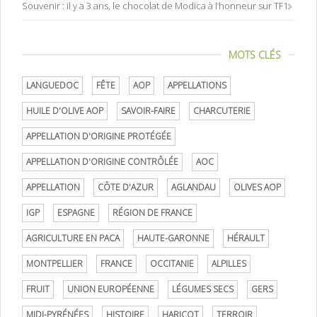
Souvenir : il y a 3 ans, le chocolat de Modica à l’honneur sur TF1
MOTS CLÉS
LANGUEDOC
FÊTE
AOP
APPELLATIONS
HUILE D'OLIVE AOP
SAVOIR-FAIRE
CHARCUTERIE
APPELLATION D'ORIGINE PROTÉGÉE
APPELLATION D'ORIGINE CONTRÔLÉE
AOC
APPELLATION
CÔTE D'AZUR
AGLANDAU
OLIVES AOP
IGP
ESPAGNE
RÉGION DE FRANCE
AGRICULTURE EN PACA
HAUTE-GARONNE
HÉRAULT
MONTPELLIER
FRANCE
OCCITANIE
ALPILLES
FRUIT
UNION EUROPÉENNE
LÉGUMES SECS
GERS
MIDI-PYRÉNÉES
HISTOIRE
HARICOT
TERROIR