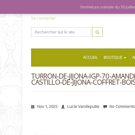
Fermeture estivale du 30 juil
Se connecter
ACCUEIL
BOUTIQUE
A
TURRON-DE-JIJONA-IGP-70-AMAND
CASTILLO-DE-JIJONA-COFFRET-BOI
Nov 1, 2025
Lucie Vandeputte
No Comments