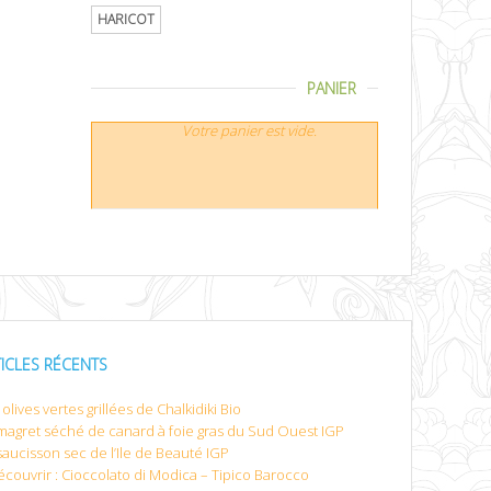
HARICOT
PANIER
Votre panier est vide.
TICLES RÉCENTS
olives vertes grillées de Chalkidiki Bio
magret séché de canard à foie gras du Sud Ouest IGP
saucisson sec de l’Ile de Beauté IGP
écouvrir : Cioccolato di Modica – Tipico Barocco