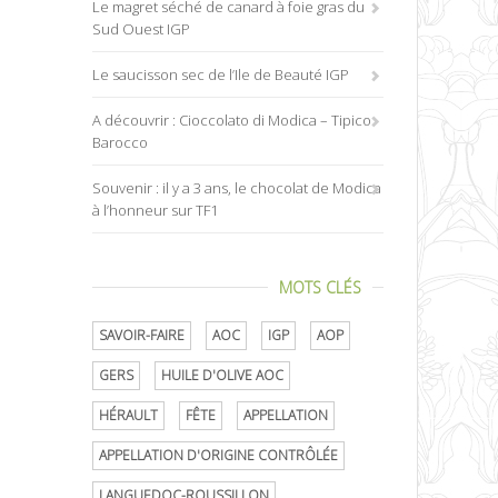
Le magret séché de canard à foie gras du
Sud Ouest IGP
Le saucisson sec de l’Ile de Beauté IGP
A découvrir : Cioccolato di Modica – Tipico
Barocco
Souvenir : il y a 3 ans, le chocolat de Modica
à l’honneur sur TF1
MOTS CLÉS
SAVOIR-FAIRE
AOC
IGP
AOP
GERS
HUILE D'OLIVE AOC
HÉRAULT
FÊTE
APPELLATION
APPELLATION D'ORIGINE CONTRÔLÉE
LANGUEDOC-ROUSSILLON