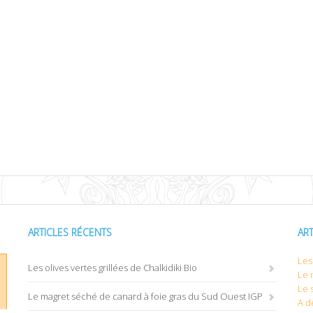
ARTICLES RÉCENTS
AR
Les 
Les olives vertes grillées de Chalkidiki Bio
Le 
Le 
Le magret séché de canard à foie gras du Sud Ouest IGP
A d