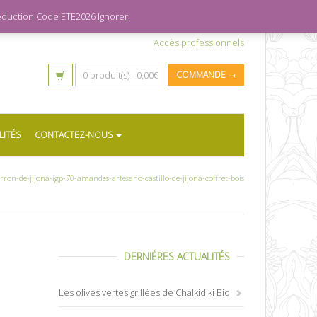
 réduction Code ETE2026
Ignorer
Accès professionnels
0 produit(s) -
0,00
€
COMMANDE →
LITÉS
CONTACTEZ-NOUS
rron-de-jijona-igp-70-amandes-artesano-castillo-de-jijona-coffret-bois
DERNIÈRES ACTUALITÉS
Les olives vertes grillées de Chalkidiki Bio