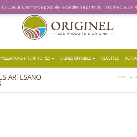
let au 15 août. Commande possible - expédition à partir du 16/08 avec 5€ de
PPELLATIONS & TERRITOIRES
SIGNES OFFICIELS
RECETTES
ACTUA
ES-ARTESANO-
Accueil
→
tu
S