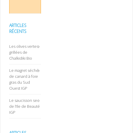
ARTICLES
RÉCENTS
Les olives vertes
grillées de
Chalkidiki Bio
Le magret séché
de canard à foie
gras du Sud
Ouest IGP
Le saucisson sec
de l’Ile de Beauté
IGP
ARTICLES