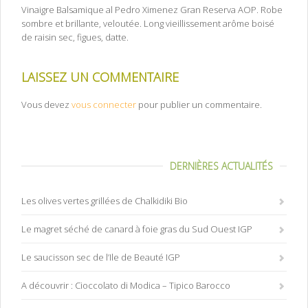
Vinaigre Balsamique al Pedro Ximenez Gran Reserva AOP. Robe
sombre et brillante, veloutée. Long vieillissement arôme boisé
de raisin sec, figues, datte.
LAISSEZ UN COMMENTAIRE
Vous devez
vous connecter
pour publier un commentaire.
DERNIÈRES ACTUALITÉS
Les olives vertes grillées de Chalkidiki Bio
Le magret séché de canard à foie gras du Sud Ouest IGP
Le saucisson sec de l’Ile de Beauté IGP
A découvrir : Cioccolato di Modica – Tipico Barocco