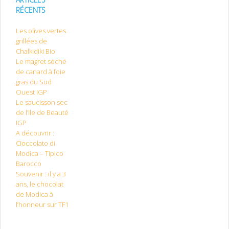
RÉCENTS
Les olives vertes
grillées de
Chalkidiki Bio
Le magret séché
de canard à foie
gras du Sud
Ouest IGP
Le saucisson sec
de l’Ile de Beauté
IGP
A découvrir :
Cioccolato di
Modica – Tipico
Barocco
Souvenir : il y a 3
ans, le chocolat
de Modica à
l’honneur sur TF1