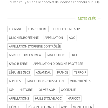
Souvenir : il y a 3 ans, le chocolat de Modica à l’honneur sur TF1
MOTS CLÉS
ESPAGNE
CHARCUTERIE
HUILE D'OLIVE AOP
UNION EUROPÉENNE
APPELLATION
AOC
APPELLATION D'ORIGINE CONTRÔLÉE
AGRICULTURE EN PACA
LANGUEDOC
FRUIT
SAVOIR-FAIRE
APPELLATION D'ORIGINE PROTÉGÉE
LÉGUMES SECS
AGLANDAU
FRANCE
TERROIR
ALPILLES
LANGUEDOC-ROUSSILLON
MIDI-PYRÉNÉES
IGP
HISTOIRE
OLIVES AOP
OCCITANIE
APPELLATIONS
HUILE D'OLIVE AOC
HARICOT
HÉRAULT
RÉGION DE FRANCE
AOP
MONTPELLIER