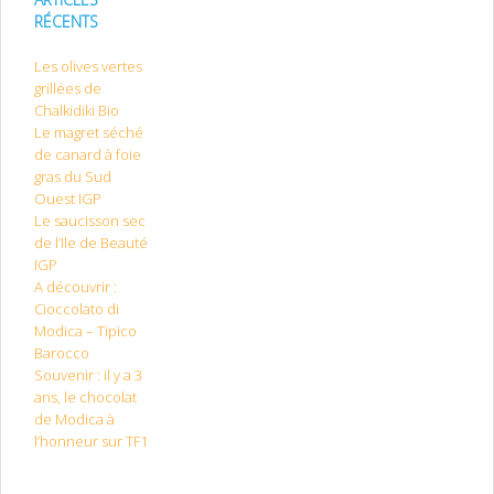
RÉCENTS
Les olives vertes
grillées de
Chalkidiki Bio
Le magret séché
de canard à foie
gras du Sud
Ouest IGP
Le saucisson sec
de l’Ile de Beauté
IGP
A découvrir :
Cioccolato di
Modica – Tipico
Barocco
Souvenir : il y a 3
ans, le chocolat
de Modica à
l’honneur sur TF1