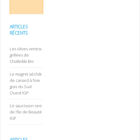
ARTICLES
RÉCENTS
Les olives vertes
grillées de
Chalkidiki Bio
Le magret séché
de canard à foie
gras du Sud
Ouest IGP
Le saucisson sec
de l’Ile de Beauté
IGP
ARTICLES