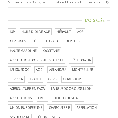
Souvenir : il y a 3 ans, le chocolat de Modica à l’honneur sur TF1
MOTS CLÉS
IGP
HUILE D'OLIVE AOP
HÉRAULT
AOP
CÉVENNES
FÊTE
HARICOT
ALPILLES
HAUTE-GARONNE
OCCITANIE
APPELLATION D'ORIGINE PROTÉGÉE
CÔTE D'AZUR
LANGUEDOC
AOC
AGLANDAU
MONTPELLIER
TERROIR
FRANCE
GERS
OLIVES AOP
AGRICULTURE EN PACA
LANGUEDOC-ROUSSILLON
APPELLATIONS
FRUIT
HUILE D'OLIVE AOC
UNION EUROPÉENNE
CHARCUTERIE
APPELLATION
SAVOIR-FAIRE
LÉGUMES SECS