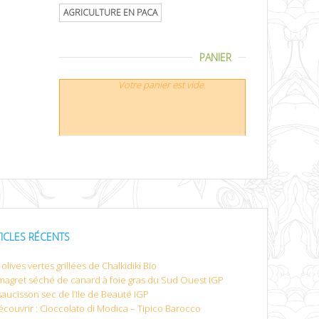
AGRICULTURE EN PACA
PANIER
Votre panier est vide.
TICLES RÉCENTS
olives vertes grillées de Chalkidiki Bio
magret séché de canard à foie gras du Sud Ouest IGP
saucisson sec de l’Ile de Beauté IGP
écouvrir : Cioccolato di Modica – Tipico Barocco