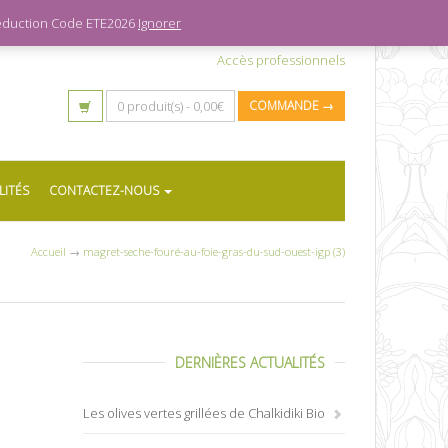
 réduction Code ETE2026
Ignorer
Accès professionnels
0 produit(s) -
0,00
€
COMMANDE →
LITÉS
CONTACTEZ-NOUS
Accueil
→
magret-seche-fouré-au-foie-gras-du-sud-ouest-igp (3)
DERNIÈRES ACTUALITÉS
Les olives vertes grillées de Chalkidiki Bio