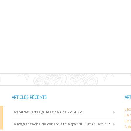
ARTICLES RÉCENTS
AR
Les 
Les olives vertes grillées de Chalkidiki Bio
Le 
Le 
Le magret séché de canard à foie gras du Sud Ouest IGP
A d