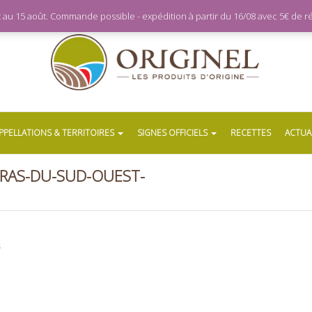
let au 15 août. Commande possible - expédition à partir du 16/08 avec 5€ de
PPELLATIONS & TERRITOIRES
SIGNES OFFICIELS
RECETTES
ACTUA
RAS-DU-SUD-OUEST-