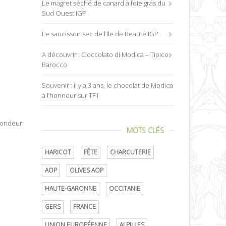
Le magret séché de canard à foie gras du
Sud Ouest IGP
Le saucisson sec de l’Ile de Beauté IGP
A découvrir : Cioccolato di Modica – Tipico
Barocco
Souvenir : il y a 3 ans, le chocolat de Modica
à l’honneur sur TF1
ofondeur
MOTS CLÉS
HARICOT
FÊTE
CHARCUTERIE
AOP
OLIVES AOP
HAUTE-GARONNE
OCCITANIE
GERS
FRANCE
UNION EUROPÉENNE
ALPILLES