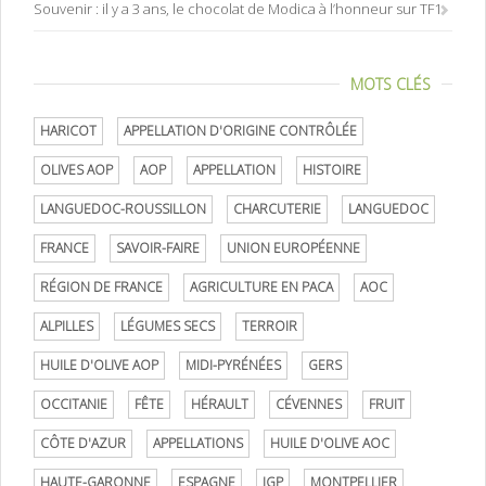
Souvenir : il y a 3 ans, le chocolat de Modica à l’honneur sur TF1
MOTS CLÉS
HARICOT
APPELLATION D'ORIGINE CONTRÔLÉE
OLIVES AOP
AOP
APPELLATION
HISTOIRE
LANGUEDOC-ROUSSILLON
CHARCUTERIE
LANGUEDOC
FRANCE
SAVOIR-FAIRE
UNION EUROPÉENNE
RÉGION DE FRANCE
AGRICULTURE EN PACA
AOC
ALPILLES
LÉGUMES SECS
TERROIR
HUILE D'OLIVE AOP
MIDI-PYRÉNÉES
GERS
OCCITANIE
FÊTE
HÉRAULT
CÉVENNES
FRUIT
CÔTE D'AZUR
APPELLATIONS
HUILE D'OLIVE AOC
HAUTE-GARONNE
ESPAGNE
IGP
MONTPELLIER