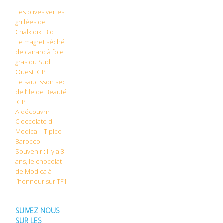
Les olives vertes
grillées de
Chalkidiki Bio
Le magret séché
de canard à foie
gras du Sud
Ouest IGP
Le saucisson sec
de l’Ile de Beauté
IGP
A découvrir :
Cioccolato di
Modica – Tipico
Barocco
Souvenir : il y a 3
ans, le chocolat
de Modica à
l’honneur sur TF1
SUIVEZ NOUS
SUR LES