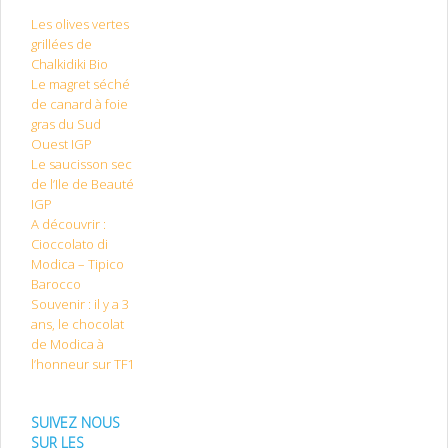
Les olives vertes
grillées de
Chalkidiki Bio
Le magret séché
de canard à foie
gras du Sud
Ouest IGP
Le saucisson sec
de l’Ile de Beauté
IGP
A découvrir :
Cioccolato di
Modica – Tipico
Barocco
Souvenir : il y a 3
ans, le chocolat
de Modica à
l’honneur sur TF1
SUIVEZ NOUS
SUR LES