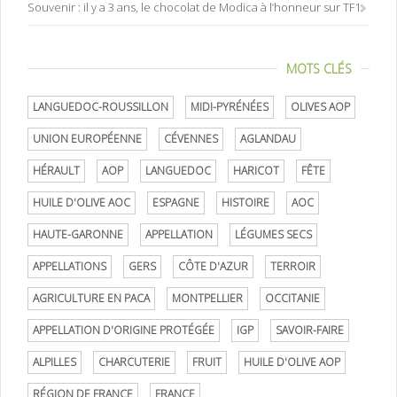
Souvenir : il y a 3 ans, le chocolat de Modica à l’honneur sur TF1
MOTS CLÉS
LANGUEDOC-ROUSSILLON
MIDI-PYRÉNÉES
OLIVES AOP
UNION EUROPÉENNE
CÉVENNES
AGLANDAU
HÉRAULT
AOP
LANGUEDOC
HARICOT
FÊTE
HUILE D'OLIVE AOC
ESPAGNE
HISTOIRE
AOC
HAUTE-GARONNE
APPELLATION
LÉGUMES SECS
APPELLATIONS
GERS
CÔTE D'AZUR
TERROIR
AGRICULTURE EN PACA
MONTPELLIER
OCCITANIE
APPELLATION D'ORIGINE PROTÉGÉE
IGP
SAVOIR-FAIRE
ALPILLES
CHARCUTERIE
FRUIT
HUILE D'OLIVE AOP
RÉGION DE FRANCE
FRANCE