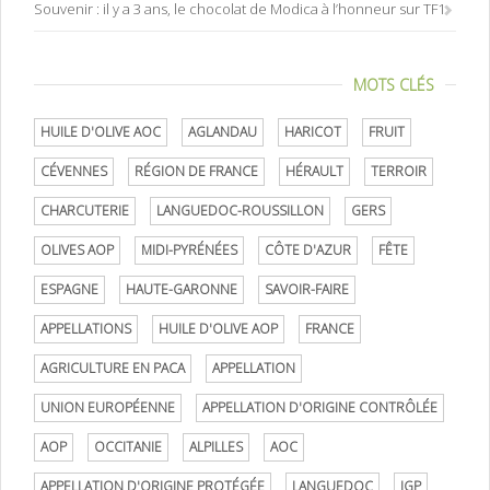
Souvenir : il y a 3 ans, le chocolat de Modica à l’honneur sur TF1
MOTS CLÉS
HUILE D'OLIVE AOC
AGLANDAU
HARICOT
FRUIT
CÉVENNES
RÉGION DE FRANCE
HÉRAULT
TERROIR
CHARCUTERIE
LANGUEDOC-ROUSSILLON
GERS
OLIVES AOP
MIDI-PYRÉNÉES
CÔTE D'AZUR
FÊTE
ESPAGNE
HAUTE-GARONNE
SAVOIR-FAIRE
APPELLATIONS
HUILE D'OLIVE AOP
FRANCE
AGRICULTURE EN PACA
APPELLATION
UNION EUROPÉENNE
APPELLATION D'ORIGINE CONTRÔLÉE
AOP
OCCITANIE
ALPILLES
AOC
APPELLATION D'ORIGINE PROTÉGÉE
LANGUEDOC
IGP