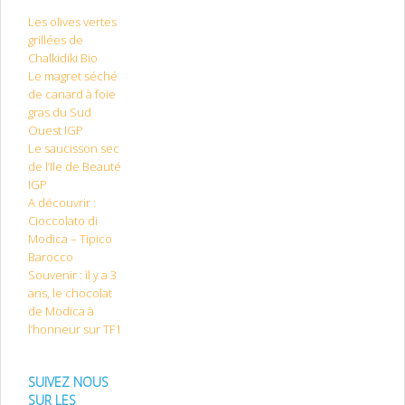
Les olives vertes
grillées de
Chalkidiki Bio
Le magret séché
de canard à foie
gras du Sud
Ouest IGP
Le saucisson sec
de l’Ile de Beauté
IGP
A découvrir :
Cioccolato di
Modica – Tipico
Barocco
Souvenir : il y a 3
ans, le chocolat
de Modica à
l’honneur sur TF1
SUIVEZ NOUS
SUR LES