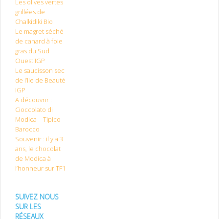
Les olives vertes
grillées de
Chalkidiki Bio
Le magret séché
de canard à foie
gras du Sud
Ouest IGP
Le saucisson sec
de l’Ile de Beauté
IGP
A découvrir :
Cioccolato di
Modica – Tipico
Barocco
Souvenir : il y a 3
ans, le chocolat
de Modica à
l’honneur sur TF1
SUIVEZ NOUS
SUR LES
RÉSEAUX