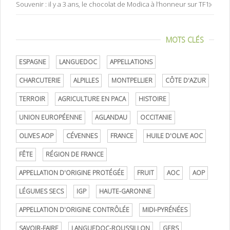
Souvenir : il y a 3 ans, le chocolat de Modica à l’honneur sur TF1
MOTS CLÉS
ESPAGNE
LANGUEDOC
APPELLATIONS
CHARCUTERIE
ALPILLES
MONTPELLIER
CÔTE D'AZUR
TERROIR
AGRICULTURE EN PACA
HISTOIRE
UNION EUROPÉENNE
AGLANDAU
OCCITANIE
OLIVES AOP
CÉVENNES
FRANCE
HUILE D'OLIVE AOC
FÊTE
RÉGION DE FRANCE
APPELLATION D'ORIGINE PROTÉGÉE
FRUIT
AOC
AOP
LÉGUMES SECS
IGP
HAUTE-GARONNE
APPELLATION D'ORIGINE CONTRÔLÉE
MIDI-PYRÉNÉES
SAVOIR-FAIRE
LANGUEDOC-ROUSSILLON
GERS