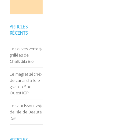
ARTICLES
RÉCENTS
Les olives vertes
grillées de
Chalkidiki Bio
Le magret séché
de canard à foie
gras du Sud
Ouest IGP
Le saucisson sec
de l’Ile de Beauté
IGP
ARTICLES