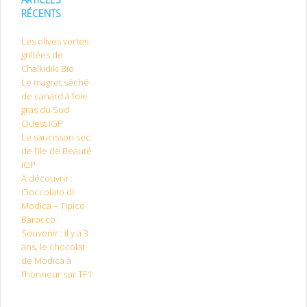
RÉCENTS
Les olives vertes
grillées de
Chalkidiki Bio
Le magret séché
de canard à foie
gras du Sud
Ouest IGP
Le saucisson sec
de l’Ile de Beauté
IGP
A découvrir :
Cioccolato di
Modica – Tipico
Barocco
Souvenir : il y a 3
ans, le chocolat
de Modica à
l’honneur sur TF1