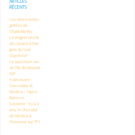
ARTICLES
RÉCENTS
Les olives vertes
grillées de
Chalkidiki Bio
Le magret séché
de canard à foie
gras du Sud
Ouest IGP
Le saucisson sec
de l’Ile de Beauté
IGP
A découvrir :
Cioccolato di
Modica – Tipico
Barocco
Souvenir : il y a 3
ans, le chocolat
de Modica à
l’honneur sur TF1