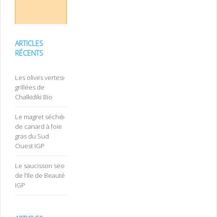
ARTICLES
RÉCENTS
Les olives vertes
grillées de
Chalkidiki Bio
Le magret séché
de canard à foie
gras du Sud
Ouest IGP
Le saucisson sec
de l’Ile de Beauté
IGP