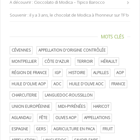
A découvrir : Cioccolato di Modica – Tipico Barocco
Souvenir : il y a 3 ans, le chocolat de Modica à l’honneur sur TF1
MOTS CLÉS
CÉVENNES
APPELLATION D'ORIGINE CONTRÔLÉE
MONTPELLIER
CÔTE D'AZUR
TERROIR
HÉRAULT
RÉGION DE FRANCE
IGP
HISTOIRE
ALPILLES
AOP
HUILE D'OLIVE AOP
AOC
HUILE D'OLIVE AOC
FRANCE
CHARCUTERIE
LANGUEDOC-ROUSSILLON
UNION EUROPÉENNE
MIDI-PYRÉNÉES
HARICOT
AGLANDAU
FÊTE
OLIVES AOP
APPELLATIONS
ESPAGNE
GERS
AGRICULTURE EN PACA
FRUIT