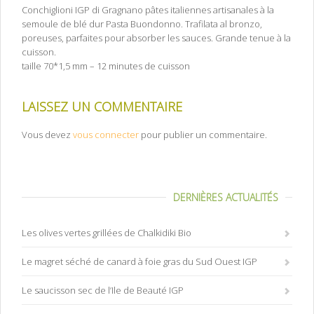
Conchiglioni IGP di Gragnano pâtes italiennes artisanales à la
semoule de blé dur Pasta Buondonno. Trafilata al bronzo,
poreuses, parfaites pour absorber les sauces. Grande tenue à la
cuisson.
taille 70*1,5 mm – 12 minutes de cuisson
LAISSEZ UN COMMENTAIRE
Vous devez
vous connecter
pour publier un commentaire.
DERNIÈRES ACTUALITÉS
Les olives vertes grillées de Chalkidiki Bio
Le magret séché de canard à foie gras du Sud Ouest IGP
Le saucisson sec de l’Ile de Beauté IGP