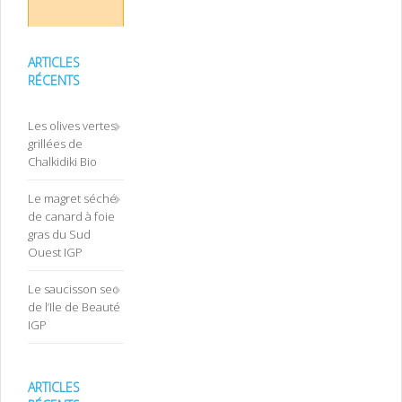
ARTICLES
RÉCENTS
Les olives vertes
grillées de
Chalkidiki Bio
Le magret séché
de canard à foie
gras du Sud
Ouest IGP
Le saucisson sec
de l’Ile de Beauté
IGP
ARTICLES