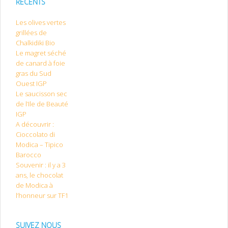
RÉCENTS
Les olives vertes
grillées de
Chalkidiki Bio
Le magret séché
de canard à foie
gras du Sud
Ouest IGP
Le saucisson sec
de l’Ile de Beauté
IGP
A découvrir :
Cioccolato di
Modica – Tipico
Barocco
Souvenir : il y a 3
ans, le chocolat
de Modica à
l’honneur sur TF1
SUIVEZ NOUS