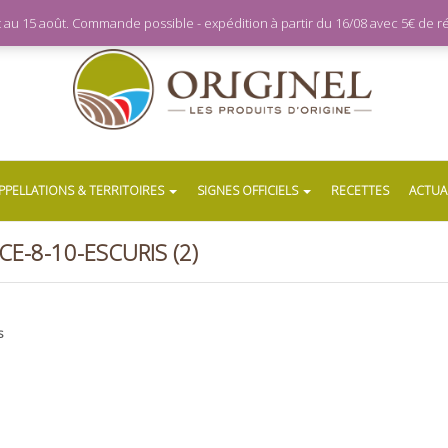
let au 15 août. Commande possible - expédition à partir du 16/08 avec 5€ de
PPELLATIONS & TERRITOIRES
SIGNES OFFICIELS
RECETTES
ACTUA
E-8-10-ESCURIS (2)
s