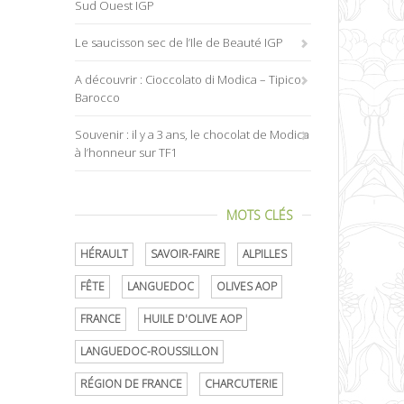
Sud Ouest IGP
Le saucisson sec de l’Ile de Beauté IGP
A découvrir : Cioccolato di Modica – Tipico
Barocco
Souvenir : il y a 3 ans, le chocolat de Modica
à l’honneur sur TF1
MOTS CLÉS
HÉRAULT
SAVOIR-FAIRE
ALPILLES
FÊTE
LANGUEDOC
OLIVES AOP
FRANCE
HUILE D'OLIVE AOP
LANGUEDOC-ROUSSILLON
RÉGION DE FRANCE
CHARCUTERIE