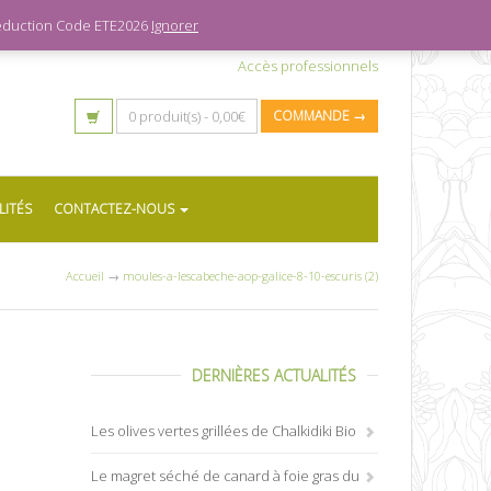
 réduction Code ETE2026
Ignorer
Accès professionnels
0 produit(s) -
0,00
€
COMMANDE →
LITÉS
CONTACTEZ-NOUS
Accueil
→
moules-a-lescabeche-aop-galice-8-10-escuris (2)
DERNIÈRES ACTUALITÉS
Les olives vertes grillées de Chalkidiki Bio
Le magret séché de canard à foie gras du