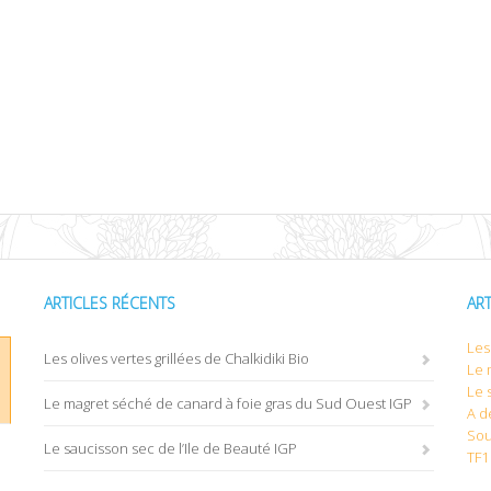
ARTICLES RÉCENTS
AR
Les 
Les olives vertes grillées de Chalkidiki Bio
Le 
Le 
Le magret séché de canard à foie gras du Sud Ouest IGP
A d
Sou
Le saucisson sec de l’Ile de Beauté IGP
TF1