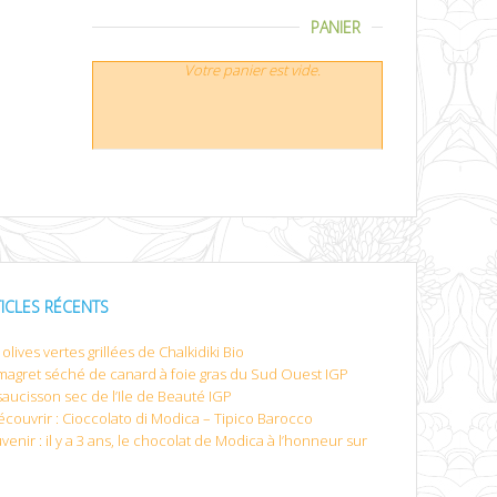
PANIER
Votre panier est vide.
TICLES RÉCENTS
olives vertes grillées de Chalkidiki Bio
magret séché de canard à foie gras du Sud Ouest IGP
saucisson sec de l’Ile de Beauté IGP
écouvrir : Cioccolato di Modica – Tipico Barocco
venir : il y a 3 ans, le chocolat de Modica à l’honneur sur