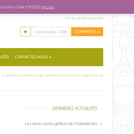
 réduction Code ETE2026
Ignorer
Accès professionnels
0 produit(s) -
0,00
€
COMMANDE →
LITÉS
CONTACTEZ-NOUS
l
→
miel-de-bruyere-erica-igp-cevennes-2024-ch-martin-apiculteur (3)
DERNIÈRES ACTUALITÉS
Les olives vertes grillées de Chalkidiki Bio