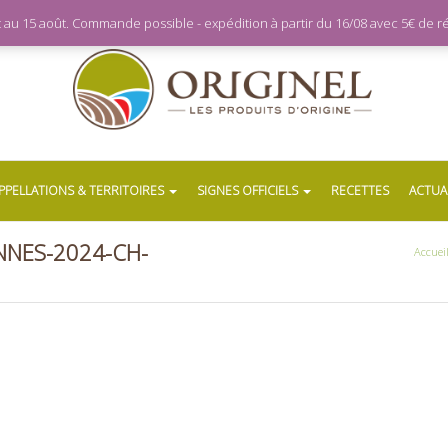
let au 15 août. Commande possible - expédition à partir du 16/08 avec 5€ de
PPELLATIONS & TERRITOIRES
SIGNES OFFICIELS
RECETTES
ACTUA
NNES-2024-CH-
Accuei