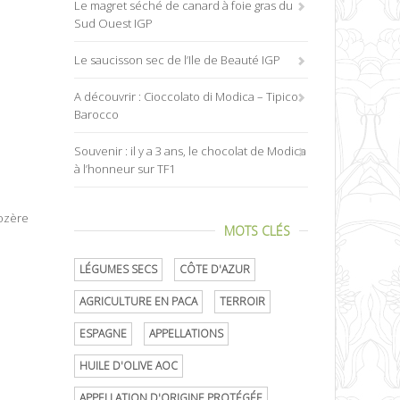
Le magret séché de canard à foie gras du
Sud Ouest IGP
Le saucisson sec de l’Ile de Beauté IGP
A découvrir : Cioccolato di Modica – Tipico
Barocco
Souvenir : il y a 3 ans, le chocolat de Modica
à l’honneur sur TF1
Lozère
MOTS CLÉS
LÉGUMES SECS
CÔTE D'AZUR
AGRICULTURE EN PACA
TERROIR
ESPAGNE
APPELLATIONS
HUILE D'OLIVE AOC
APPELLATION D'ORIGINE PROTÉGÉE