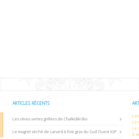
ARTICLES RÉCENTS
AR
Les 
Les olives vertes grillées de Chalkidiki Bio
Le 
Le 
Le magret séché de canard à foie gras du Sud Ouest IGP
A d