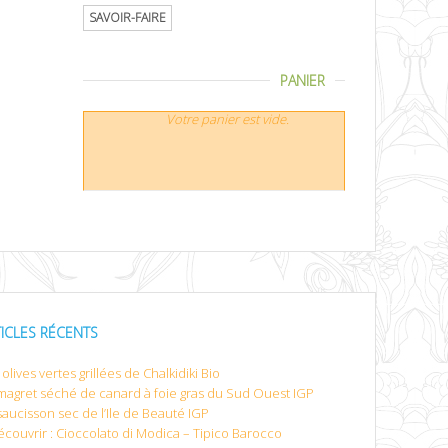
SAVOIR-FAIRE
PANIER
Votre panier est vide.
TICLES RÉCENTS
olives vertes grillées de Chalkidiki Bio
magret séché de canard à foie gras du Sud Ouest IGP
saucisson sec de l’Ile de Beauté IGP
écouvrir : Cioccolato di Modica – Tipico Barocco