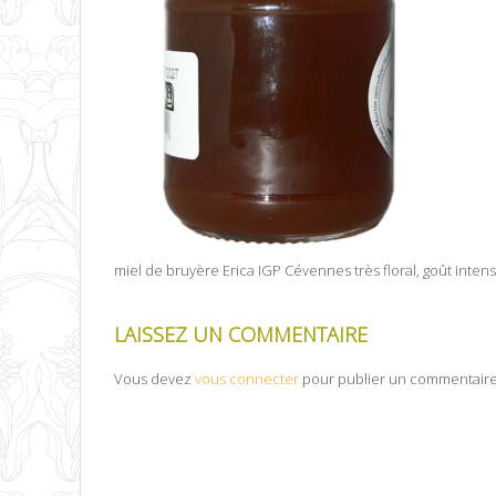
miel de bruyère Erica IGP Cévennes très floral, goût int
LAISSEZ UN COMMENTAIRE
Vous devez
vous connecter
pour publier un commentaire