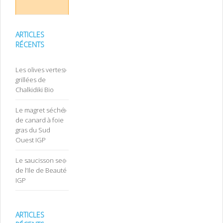
ARTICLES
RÉCENTS
Les olives vertes
grillées de
Chalkidiki Bio
Le magret séché
de canard à foie
gras du Sud
Ouest IGP
Le saucisson sec
de l’Ile de Beauté
IGP
ARTICLES