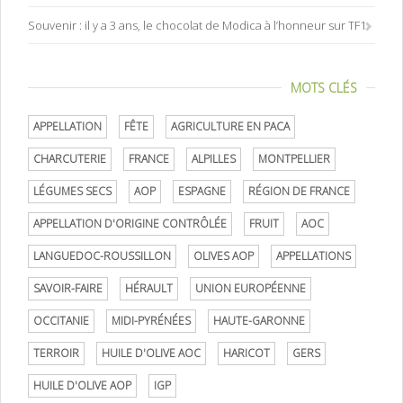
Souvenir : il y a 3 ans, le chocolat de Modica à l’honneur sur TF1
MOTS CLÉS
APPELLATION
FÊTE
AGRICULTURE EN PACA
CHARCUTERIE
FRANCE
ALPILLES
MONTPELLIER
LÉGUMES SECS
AOP
ESPAGNE
RÉGION DE FRANCE
APPELLATION D'ORIGINE CONTRÔLÉE
FRUIT
AOC
LANGUEDOC-ROUSSILLON
OLIVES AOP
APPELLATIONS
SAVOIR-FAIRE
HÉRAULT
UNION EUROPÉENNE
OCCITANIE
MIDI-PYRÉNÉES
HAUTE-GARONNE
TERROIR
HUILE D'OLIVE AOC
HARICOT
GERS
HUILE D'OLIVE AOP
IGP