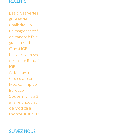
RÉCENTS
Les olives vertes
grillées de
Chalkidiki Bio
Le magret séché
de canard à foie
gras du Sud
Ouest IGP
Le saucisson sec
de l’Ile de Beauté
IGP
A découvrir :
Cioccolato di
Modica – Tipico
Barocco
Souvenir : il y a 3
ans, le chocolat
de Modica à
l’honneur sur TF1
SUIVEZ NOUS