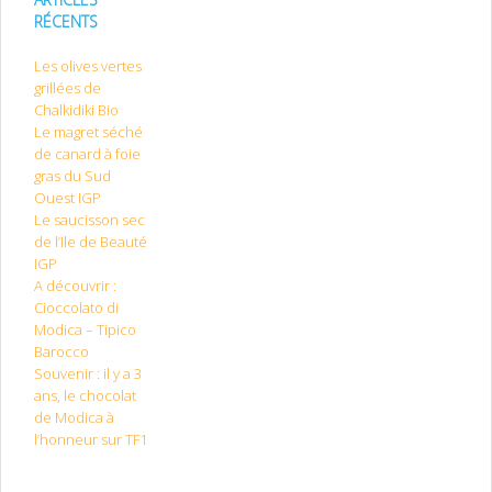
RÉCENTS
Les olives vertes
grillées de
Chalkidiki Bio
Le magret séché
de canard à foie
gras du Sud
Ouest IGP
Le saucisson sec
de l’Ile de Beauté
IGP
A découvrir :
Cioccolato di
Modica – Tipico
Barocco
Souvenir : il y a 3
ans, le chocolat
de Modica à
l’honneur sur TF1