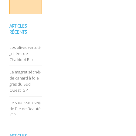
ARTICLES
RÉCENTS
Les olives vertes
grillées de
Chalkidiki Bio
Le magret séché
de canard à foie
gras du Sud
Ouest IGP
Le saucisson sec
de l’Ile de Beauté
IGP
ARTICLES