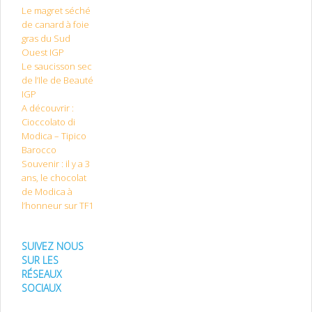
Le magret séché
de canard à foie
gras du Sud
Ouest IGP
Le saucisson sec
de l’Ile de Beauté
IGP
A découvrir :
Cioccolato di
Modica – Tipico
Barocco
Souvenir : il y a 3
ans, le chocolat
de Modica à
l’honneur sur TF1
SUIVEZ NOUS
SUR LES
RÉSEAUX
SOCIAUX