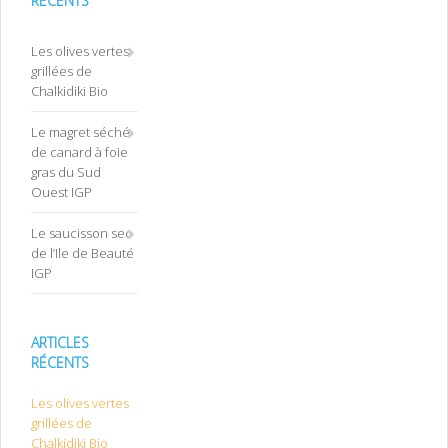
RÉCENTS
Les olives vertes
grillées de
Chalkidiki Bio
Le magret séché
de canard à foie
gras du Sud
Ouest IGP
Le saucisson sec
de l’Ile de Beauté
IGP
ARTICLES
RÉCENTS
Les olives vertes
grillées de
Chalkidiki Bio