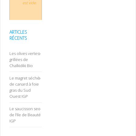
est vide.
ARTICLES
RÉCENTS
Les olives vertes
grillées de
Chalkidiki Bio
Le magret séché
de canard à foie
gras du Sud
Ouest IGP
Le saucisson sec
de l’Ile de Beauté
IGP