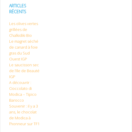
ARTICLES
RÉCENTS
Les olives vertes
grillées de
Chalkidiki Bio
Le magret séché
de canard à foie
gras du Sud
Ouest IGP
Le saucisson sec
de l’Ile de Beauté
IGP
A découvrir :
Cioccolato di
Modica – Tipico
Barocco
Souvenir : il y a 3
ans, le chocolat
de Modica à
l’honneur sur TF1