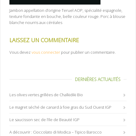
Jambon appellation d’origine Teruel AOP, spécialité espagnole,
texture fondante en bouche, belle couleur rouge. Porc à blouse
blanche nourris aux céréales
LAISSEZ UN COMMENTAIRE
Vous devez
vous connecter
pour publier un commentaire.
DERNIÈRES ACTUALITÉS
Les olives vertes grillées de Chalkidiki Bio
Le magret séché de canard à foie gras du Sud Ouest IGP
Le saucisson sec de l’Ile de Beauté IGP
A découvrir : Cioccolato di Modica – Tipico Barocco