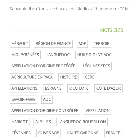
Souvenir : il y a 3 ans, le chocolat de Modica à l’honneur sur TF1
MOTS CLÉS
HÉRAULT
RÉGION DE FRANCE
AOP
TERROIR
MIDI-PYRÉNÉES
LANGUEDOC
HUILE D'OLIVE AOC
APPELLATION D'ORIGINE PROTÉGÉE
LÉGUMES SECS
AGRICULTURE EN PACA
HISTOIRE
GERS
APPELLATIONS
ESPAGNE
OCCITANIE
CÔTE D'AZUR
SAVOIR-FAIRE
AOC
APPELLATION D'ORIGINE CONTRÔLÉE
APPELLATION
HARICOT
ALPILLES
LANGUEDOC-ROUSSILLON
CÉVENNES
OLIVES AOP
HAUTE-GARONNE
FRANCE