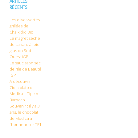
ARTICLES
RÉCENTS
Les olives vertes
grillées de
Chalkidiki Bio
Le magret séché
de canard à foie
gras du Sud
Ouest IGP
Le saucisson sec
de l’Ile de Beauté
IGP
A découvrir :
Cioccolato di
Modica – Tipico
Barocco
Souvenir : il y a 3
ans, le chocolat
de Modica à
l’honneur sur TF1