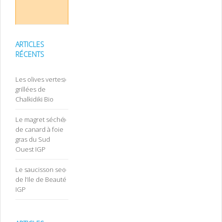
ARTICLES
RÉCENTS
Les olives vertes
grillées de
Chalkidiki Bio
Le magret séché
de canard à foie
gras du Sud
Ouest IGP
Le saucisson sec
de l’Ile de Beauté
IGP