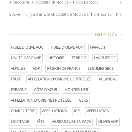
A découvrir : Cioccolato di Modica – Tipico Barocco
Souvenir : il y a 3 ans, le chocolat de Modica à l’honneur sur TF1
MOTS CLÉS
HUILE D'OLIVE AOC
HUILE D'OLIVE AOP
HARICOT
HAUTE-GARONNE
HISTOIRE
TERROIR
LANGUEDOC
ALPILLES
AOP
RÉGION DE FRANCE
LÉGUMES SECS
FRUIT
APPELLATION D'ORIGINE CONTRÔLÉE
AGLANDAU
ESPAGNE
CÔTE D'AZUR
MONTPELLIER
APPELLATION D'ORIGINE PROTÉGÉE
GERS
CHARCUTERIE
APPELLATIONS
IGP
APPELLATION
OCCITANIE
FÊTE
AGRICULTURE EN PACA
OLIVES AOP