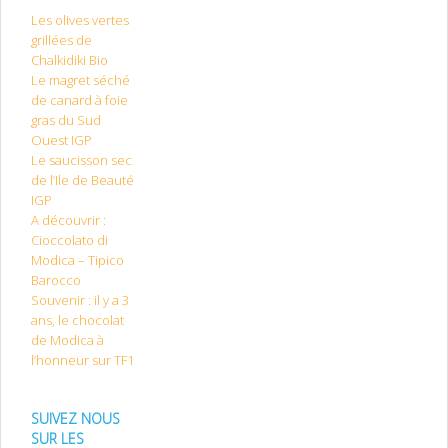
Les olives vertes
grillées de
Chalkidiki Bio
Le magret séché
de canard à foie
gras du Sud
Ouest IGP
Le saucisson sec
de l’Ile de Beauté
IGP
A découvrir :
Cioccolato di
Modica – Tipico
Barocco
Souvenir : il y a 3
ans, le chocolat
de Modica à
l’honneur sur TF1
SUIVEZ NOUS
SUR LES