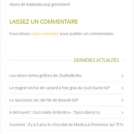
olives-de-kalamata-aop-greenland
LAISSEZ UN COMMENTAIRE
Vous devez
vous connecter
pour publier un commentaire.
DERNIÈRES ACTUALITÉS
Les olives vertes grillées de Chalkidiki Bio
Le magret séché de canard à foie gras du Sud Ouest IGP
Le saucisson sec de l’Ile de Beauté IGP
A découvrir : Cioccolato di Modica – Tipico Barocco
Souvenir : il y a 3 ans, le chocolat de Modica à l’honneur sur TF1