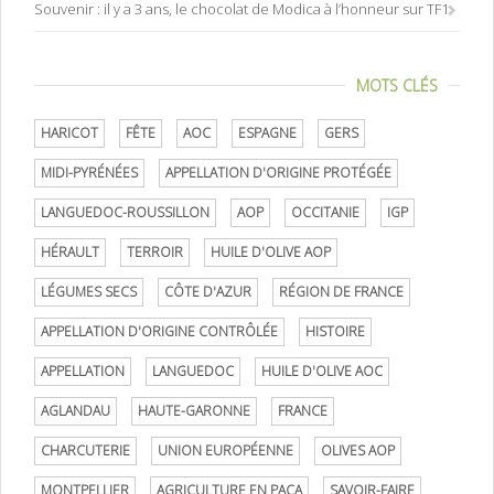
Souvenir : il y a 3 ans, le chocolat de Modica à l’honneur sur TF1
MOTS CLÉS
HARICOT
FÊTE
AOC
ESPAGNE
GERS
MIDI-PYRÉNÉES
APPELLATION D'ORIGINE PROTÉGÉE
LANGUEDOC-ROUSSILLON
AOP
OCCITANIE
IGP
HÉRAULT
TERROIR
HUILE D'OLIVE AOP
LÉGUMES SECS
CÔTE D'AZUR
RÉGION DE FRANCE
APPELLATION D'ORIGINE CONTRÔLÉE
HISTOIRE
APPELLATION
LANGUEDOC
HUILE D'OLIVE AOC
AGLANDAU
HAUTE-GARONNE
FRANCE
CHARCUTERIE
UNION EUROPÉENNE
OLIVES AOP
MONTPELLIER
AGRICULTURE EN PACA
SAVOIR-FAIRE