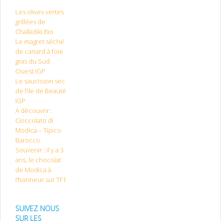
Les olives vertes
grillées de
Chalkidiki Bio
Le magret séché
de canard à foie
gras du Sud
Ouest IGP
Le saucisson sec
de l’Ile de Beauté
IGP
A découvrir :
Cioccolato di
Modica – Tipico
Barocco
Souvenir : il y a 3
ans, le chocolat
de Modica à
l’honneur sur TF1
SUIVEZ NOUS
SUR LES