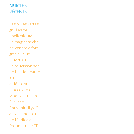
ARTICLES
RÉCENTS
Les olives vertes
grillées de
Chalkidiki Bio
Le magret séché
de canard à foie
gras du Sud
Ouest IGP
Le saucisson sec
de l’Ile de Beauté
IGP
A découvrir :
Cioccolato di
Modica – Tipico
Barocco
Souvenir : il y a 3
ans, le chocolat
de Modica à
l’honneur sur TF1