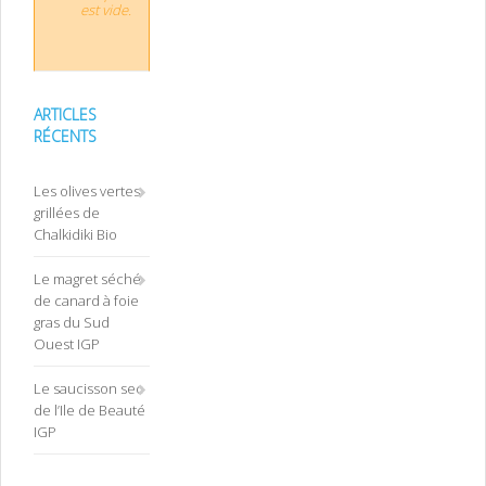
est vide.
ARTICLES
RÉCENTS
Les olives vertes
grillées de
Chalkidiki Bio
Le magret séché
de canard à foie
gras du Sud
Ouest IGP
Le saucisson sec
de l’Ile de Beauté
IGP