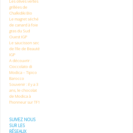
Les olives vertes
grillées de
Chalkidiki Bio
Le magret séché
de canard à foie
gras du Sud
Ouest IGP
Le saucisson sec
de l’Ile de Beauté
IGP
A découvrir :
Cioccolato di
Modica – Tipico
Barocco
Souvenir : il y a 3
ans, le chocolat
de Modica à
l’honneur sur TF1
SUIVEZ NOUS
SUR LES
RÉSEAUX