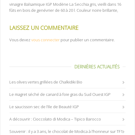
vinaigre Balsamique IGP Modène La Secchia gris, vieilli dans 16
fûts en bois de genévrier de 60 à 20 l. Couleur noire brillante,
LAISSEZ UN COMMENTAIRE
Vous devez
vous connecter
pour publier un commentaire.
DERNIÈRES ACTUALITÉS
Les olives vertes grillées de Chalkidiki Bio
Le magret séché de canard à foie gras du Sud Ouest IGP
Le saucisson sec de l’Ile de Beauté IGP
A découvrir : Cioccolato di Modica – Tipico Barocco
Souvenir : il y a 3 ans, le chocolat de Modica à l’honneur sur TF1