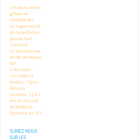
Les olives vertes
grillées de
Chalkidiki Bio
Le magret séché
de canard à foie
gras du Sud
Ouest IGP
Le saucisson sec
de l’Ile de Beauté
IGP
A découvrir :
Cioccolato di
Modica – Tipico
Barocco
Souvenir : il y a 3
ans, le chocolat
de Modica à
l’honneur sur TF1
SUIVEZ NOUS
SUR LES