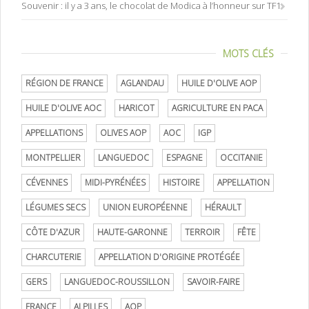
Souvenir : il y a 3 ans, le chocolat de Modica à l’honneur sur TF1
MOTS CLÉS
RÉGION DE FRANCE
AGLANDAU
HUILE D'OLIVE AOP
HUILE D'OLIVE AOC
HARICOT
AGRICULTURE EN PACA
APPELLATIONS
OLIVES AOP
AOC
IGP
MONTPELLIER
LANGUEDOC
ESPAGNE
OCCITANIE
CÉVENNES
MIDI-PYRÉNÉES
HISTOIRE
APPELLATION
LÉGUMES SECS
UNION EUROPÉENNE
HÉRAULT
CÔTE D'AZUR
HAUTE-GARONNE
TERROIR
FÊTE
CHARCUTERIE
APPELLATION D'ORIGINE PROTÉGÉE
GERS
LANGUEDOC-ROUSSILLON
SAVOIR-FAIRE
FRANCE
ALPILLES
AOP