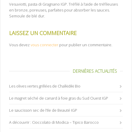
Vesuviotti, pasta di Gragnano IGP. Tréfilé à l’aide de tréfileuses
en bronze, poreuses, parfaites pour absorber les sauces.
Semoule de blé dur.
LAISSEZ UN COMMENTAIRE
Vous devez
vous connecter
pour publier un commentaire.
DERNIÈRES ACTUALITÉS
Les olives vertes grillées de Chalkidiki Bio
Le magret séché de canard à foie gras du Sud Ouest IGP
Le saucisson sec de l’Ile de Beauté IGP
A découvrir : Cioccolato di Modica – Tipico Barocco