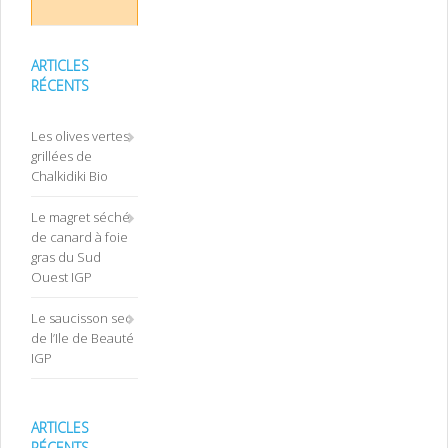
ARTICLES
RÉCENTS
Les olives vertes
grillées de
Chalkidiki Bio
Le magret séché
de canard à foie
gras du Sud
Ouest IGP
Le saucisson sec
de l’Ile de Beauté
IGP
ARTICLES
RÉCENTS