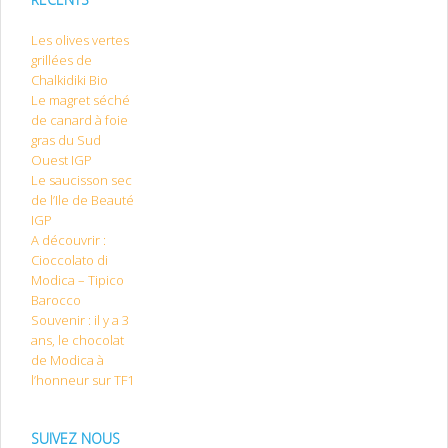
Les olives vertes
grillées de
Chalkidiki Bio
Le magret séché
de canard à foie
gras du Sud
Ouest IGP
Le saucisson sec
de l’Ile de Beauté
IGP
A découvrir :
Cioccolato di
Modica – Tipico
Barocco
Souvenir : il y a 3
ans, le chocolat
de Modica à
l’honneur sur TF1
SUIVEZ NOUS