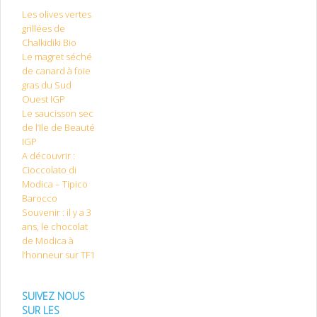
Les olives vertes
grillées de
Chalkidiki Bio
Le magret séché
de canard à foie
gras du Sud
Ouest IGP
Le saucisson sec
de l’Ile de Beauté
IGP
A découvrir :
Cioccolato di
Modica – Tipico
Barocco
Souvenir : il y a 3
ans, le chocolat
de Modica à
l’honneur sur TF1
SUIVEZ NOUS
SUR LES