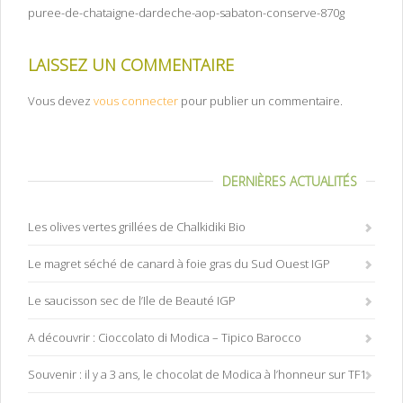
puree-de-chataigne-dardeche-aop-sabaton-conserve-870g
LAISSEZ UN COMMENTAIRE
Vous devez
vous connecter
pour publier un commentaire.
DERNIÈRES ACTUALITÉS
Les olives vertes grillées de Chalkidiki Bio
Le magret séché de canard à foie gras du Sud Ouest IGP
Le saucisson sec de l’Ile de Beauté IGP
A découvrir : Cioccolato di Modica – Tipico Barocco
Souvenir : il y a 3 ans, le chocolat de Modica à l’honneur sur TF1