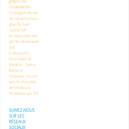
grillées de
Chalkidiki Bio
Le magret séché
de canard à foie
gras du Sud
Ouest IGP
Le saucisson sec
de l’Ile de Beauté
IGP
A découvrir :
Cioccolato di
Modica – Tipico
Barocco
Souvenir : il y a 3
ans, le chocolat
de Modica à
l’honneur sur TF1
SUIVEZ NOUS
SUR LES
RÉSEAUX
SOCIAUX