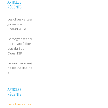
ARTICLES
RÉCENTS
Les olives vertes
grillées de
Chalkidiki Bio
Le magret séché
de canard à foie
gras du Sud
Ouest IGP
Le saucisson sec
de l’Ile de Beauté
IGP
ARTICLES
RÉCENTS
Les olives vertes