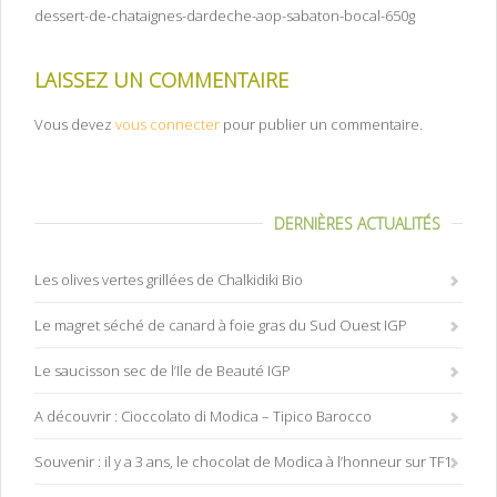
dessert-de-chataignes-dardeche-aop-sabaton-bocal-650g
LAISSEZ UN COMMENTAIRE
Vous devez
vous connecter
pour publier un commentaire.
DERNIÈRES ACTUALITÉS
Les olives vertes grillées de Chalkidiki Bio
Le magret séché de canard à foie gras du Sud Ouest IGP
Le saucisson sec de l’Ile de Beauté IGP
A découvrir : Cioccolato di Modica – Tipico Barocco
Souvenir : il y a 3 ans, le chocolat de Modica à l’honneur sur TF1