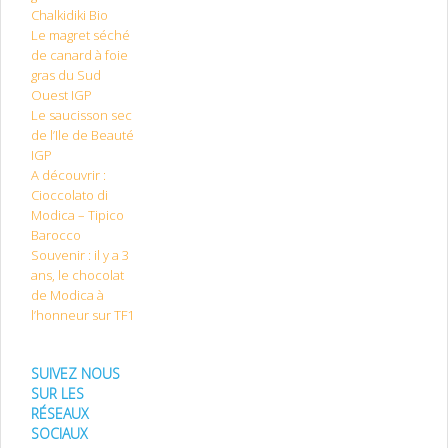
Chalkidiki Bio
Le magret séché
de canard à foie
gras du Sud
Ouest IGP
Le saucisson sec
de l’Ile de Beauté
IGP
A découvrir :
Cioccolato di
Modica – Tipico
Barocco
Souvenir : il y a 3
ans, le chocolat
de Modica à
l’honneur sur TF1
SUIVEZ NOUS
SUR LES
RÉSEAUX
SOCIAUX