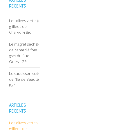
ARTICLES
RÉCENTS
Les olives vertes
grillées de
Chalkidiki Bio
Le magret séché
de canard à foie
gras du Sud
Ouest IGP
Le saucisson sec
de l’Ile de Beauté
IGP
ARTICLES
RÉCENTS
Les olives vertes
grillées de