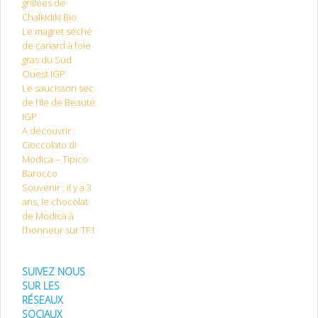
grillées de
Chalkidiki Bio
Le magret séché
de canard à foie
gras du Sud
Ouest IGP
Le saucisson sec
de l’Ile de Beauté
IGP
A découvrir :
Cioccolato di
Modica – Tipico
Barocco
Souvenir : il y a 3
ans, le chocolat
de Modica à
l’honneur sur TF1
SUIVEZ NOUS
SUR LES
RÉSEAUX
SOCIAUX