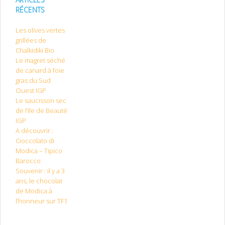
RÉCENTS
Les olives vertes
grillées de
Chalkidiki Bio
Le magret séché
de canard à foie
gras du Sud
Ouest IGP
Le saucisson sec
de l’Ile de Beauté
IGP
A découvrir :
Cioccolato di
Modica – Tipico
Barocco
Souvenir : il y a 3
ans, le chocolat
de Modica à
l’honneur sur TF1