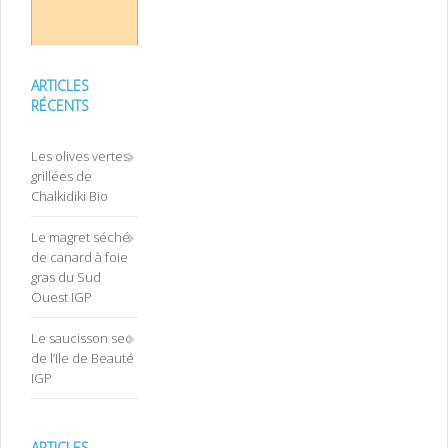
ARTICLES
RÉCENTS
Les olives vertes
grillées de
Chalkidiki Bio
Le magret séché
de canard à foie
gras du Sud
Ouest IGP
Le saucisson sec
de l’Ile de Beauté
IGP
ARTICLES