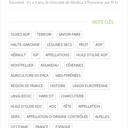
Souvenir : il y a 3 ans, le chocolat de Modica à l’honneur sur TF1
MOTS CLÉS
OLIVES AOP
TERROIR
SAVOIR-FAIRE
HAUTE-GARONNE
LÉGUMES SECS
FRUIT
AOP
HÉRAULT
IGP
APPELLATIONS
HUILE D'OLIVE AOP
MONTPELLIER
AGLANDAU
CÉVENNES
AGRICULTURE EN PACA
MIDI-PYRÉNÉES
RÉGION DE FRANCE
HISTOIRE
UNION EUROPÉENNE
LANGUEDOC
HARICOT
CHARCUTERIE
HUILE D'OLIVE AOC
AOC
FÊTE
APPELLATION
GERS
APPELLATION D'ORIGINE CONTRÔLÉE
ALPILLES
OCCITANIE
FRANCE
ESPAGNE