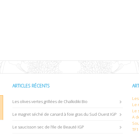
ARTICLES RÉCENTS
AR
Les 
Les olives vertes grillées de Chalkidiki Bio
Le 
Le 
Le magret séché de canard à foie gras du Sud Ouest IGP
A d
Sou
Le saucisson sec de l’Ile de Beauté IGP
TF1