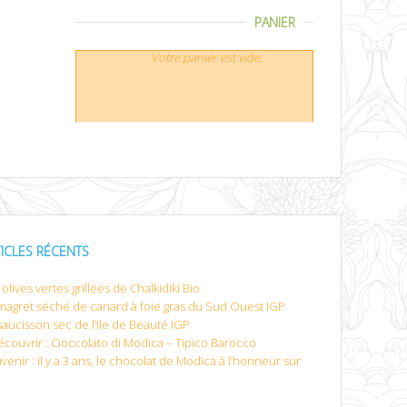
PANIER
Votre panier est vide.
TICLES RÉCENTS
olives vertes grillées de Chalkidiki Bio
magret séché de canard à foie gras du Sud Ouest IGP
saucisson sec de l’Ile de Beauté IGP
écouvrir : Cioccolato di Modica – Tipico Barocco
venir : il y a 3 ans, le chocolat de Modica à l’honneur sur