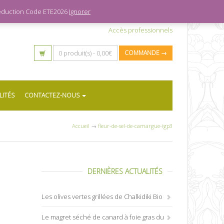
 réduction Code ETE2026
Ignorer
Accès professionnels
0 produit(s) -
0,00
€
COMMANDE →
LITÉS
CONTACTEZ-NOUS
Accueil
→
fleur-de-sel-de-camargue-igp3
DERNIÈRES ACTUALITÉS
Les olives vertes grillées de Chalkidiki Bio
Le magret séché de canard à foie gras du