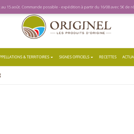
let au 15 août. Commande possible - expédition à partir du 16/08 avec 5€ de
PPELLATIONS & TERRITOIRES
SIGNES OFFICIELS
RECETTES
ACTUA
3