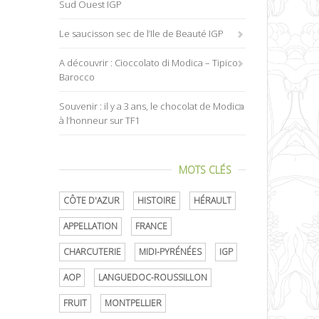
Sud Ouest IGP
Le saucisson sec de l’Ile de Beauté IGP
A découvrir : Cioccolato di Modica – Tipico
Barocco
Souvenir : il y a 3 ans, le chocolat de Modica
à l’honneur sur TF1
MOTS CLÉS
CÔTE D'AZUR
HISTOIRE
HÉRAULT
APPELLATION
FRANCE
CHARCUTERIE
MIDI-PYRÉNÉES
IGP
AOP
LANGUEDOC-ROUSSILLON
FRUIT
MONTPELLIER