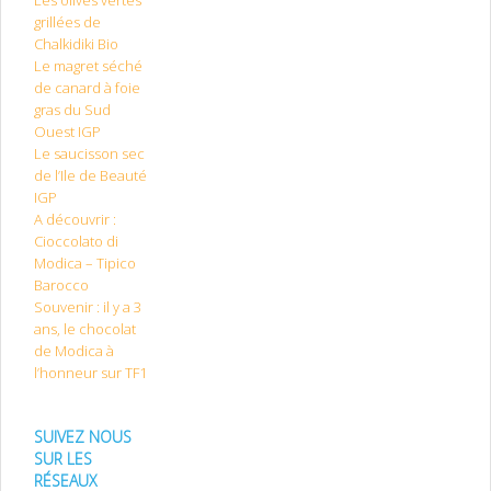
Les olives vertes
grillées de
Chalkidiki Bio
Le magret séché
de canard à foie
gras du Sud
Ouest IGP
Le saucisson sec
de l’Ile de Beauté
IGP
A découvrir :
Cioccolato di
Modica – Tipico
Barocco
Souvenir : il y a 3
ans, le chocolat
de Modica à
l’honneur sur TF1
SUIVEZ NOUS
SUR LES
RÉSEAUX