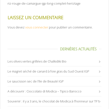
riz-rouge-de-camargue-igp-long-complet-heriztage
LAISSEZ UN COMMENTAIRE
Vous devez
vous connecter
pour publier un commentaire.
DERNIÈRES ACTUALITÉS
Les olives vertes grillées de Chalkidiki Bio
Le magret séché de canard à foie gras du Sud Ouest IGP
Le saucisson sec de l’Ile de Beauté IGP
A découvrir : Cioccolato di Modica – Tipico Barocco
Souvenir : il y a 3 ans, le chocolat de Modica à l’honneur sur TF1