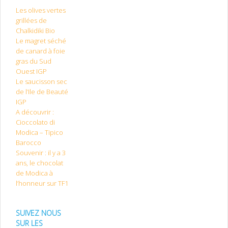
Les olives vertes
grillées de
Chalkidiki Bio
Le magret séché
de canard à foie
gras du Sud
Ouest IGP
Le saucisson sec
de l’Ile de Beauté
IGP
A découvrir :
Cioccolato di
Modica – Tipico
Barocco
Souvenir : il y a 3
ans, le chocolat
de Modica à
l’honneur sur TF1
SUIVEZ NOUS
SUR LES