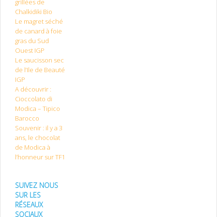
grillées de
Chalkidiki Bio
Le magret séché
de canard à foie
gras du Sud
Ouest IGP
Le saucisson sec
de l’Ile de Beauté
IGP
A découvrir :
Cioccolato di
Modica – Tipico
Barocco
Souvenir : il y a 3
ans, le chocolat
de Modica à
l’honneur sur TF1
SUIVEZ NOUS
SUR LES
RÉSEAUX
SOCIAUX