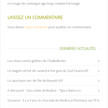
riz-rouge-de-camargue-igp-long-complet-heriztage
LAISSEZ UN COMMENTAIRE
Vous devez
vous connecter
pour publier un commentaire.
DERNIÈRES ACTUALITÉS
Les olives vertes grillées de Chalkidiki Bio
Le magret séché de canard à foie gras du Sud Ouest IGP
Le saucisson sec de l’Ile de Beauté IGP
A découvrir : Cioccolato di Modica – Tipico Barocco
Souvenir : il y a 3 ans, le chocolat de Modica à l’honneur sur TF1