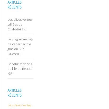
ARTICLES
RÉCENTS
Les olives vertes
grillées de
Chalkidiki Bio
Le magret séché
de canard à foie
gras du Sud
Ouest IGP
Le saucisson sec
de l’Ile de Beauté
IGP
ARTICLES
RÉCENTS
Les olives vertes