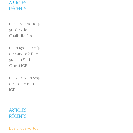
ARTICLES
RÉCENTS
Les olives vertes
grillées de
Chalkidiki Bio
Le magret séché
de canard à foie
gras du Sud
Ouest IGP
Le saucisson sec
de l’Ile de Beauté
IGP
ARTICLES
RÉCENTS
Les olives vertes