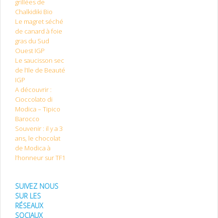
grillées de
Chalkidiki Bio
Le magret séché
de canard à foie
gras du Sud
Ouest IGP
Le saucisson sec
de l’Ile de Beauté
IGP
A découvrir :
Cioccolato di
Modica – Tipico
Barocco
Souvenir : il y a 3
ans, le chocolat
de Modica à
l’honneur sur TF1
SUIVEZ NOUS
SUR LES
RÉSEAUX
SOCIAUX