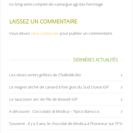
riz-long-semi-complet-de-camargue-igp-bio-heriztage
LAISSEZ UN COMMENTAIRE
Vous devez
vous connecter
pour publier un commentaire.
DERNIÈRES ACTUALITÉS
Les olives vertes grillées de Chalkidiki Bio
Le magret séché de canard à foie gras du Sud Ouest IGP
Le saucisson sec de l’Ile de Beauté IGP
A découvrir : Cioccolato di Modica – Tipico Barocco
Souvenir : il y a 3 ans, le chocolat de Modica à l’honneur sur TF1