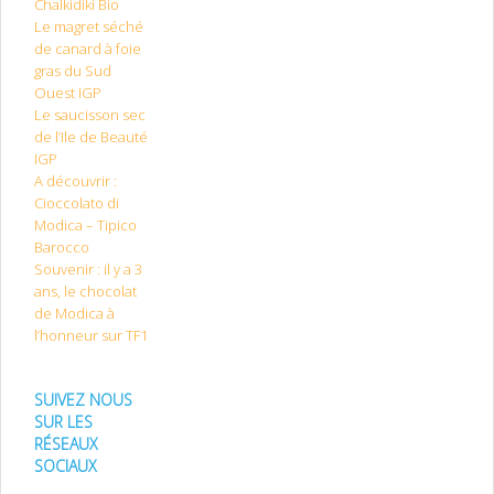
Chalkidiki Bio
Le magret séché
de canard à foie
gras du Sud
Ouest IGP
Le saucisson sec
de l’Ile de Beauté
IGP
A découvrir :
Cioccolato di
Modica – Tipico
Barocco
Souvenir : il y a 3
ans, le chocolat
de Modica à
l’honneur sur TF1
SUIVEZ NOUS
SUR LES
RÉSEAUX
SOCIAUX