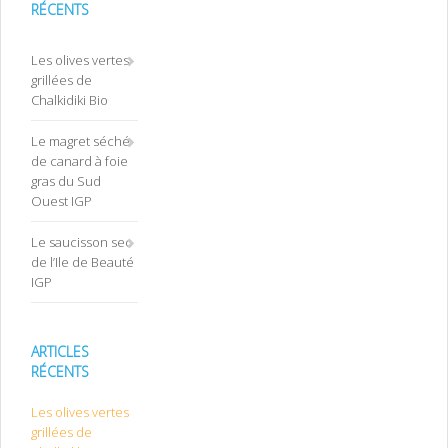
RÉCENTS
Les olives vertes
grillées de
Chalkidiki Bio
Le magret séché
de canard à foie
gras du Sud
Ouest IGP
Le saucisson sec
de l’Ile de Beauté
IGP
ARTICLES
RÉCENTS
Les olives vertes
grillées de