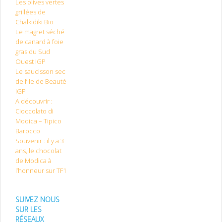
Les olives vertes
grillées de
Chalkidiki Bio
Le magret séché
de canard à foie
gras du Sud
Ouest IGP
Le saucisson sec
de l’Ile de Beauté
IGP
A découvrir :
Cioccolato di
Modica – Tipico
Barocco
Souvenir : il y a 3
ans, le chocolat
de Modica à
l’honneur sur TF1
SUIVEZ NOUS
SUR LES
RÉSEAUX