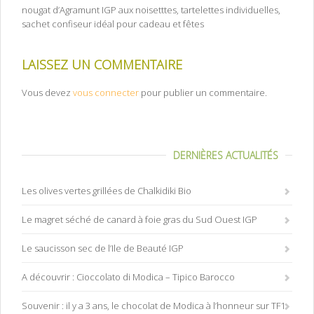
nougat d’Agramunt IGP aux noisetttes, tartelettes individuelles,
sachet confiseur idéal pour cadeau et fêtes
LAISSEZ UN COMMENTAIRE
Vous devez
vous connecter
pour publier un commentaire.
DERNIÈRES ACTUALITÉS
Les olives vertes grillées de Chalkidiki Bio
Le magret séché de canard à foie gras du Sud Ouest IGP
Le saucisson sec de l’Ile de Beauté IGP
A découvrir : Cioccolato di Modica – Tipico Barocco
Souvenir : il y a 3 ans, le chocolat de Modica à l’honneur sur TF1