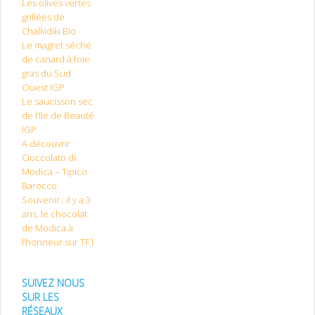
Les olives vertes
grillées de
Chalkidiki Bio
Le magret séché
de canard à foie
gras du Sud
Ouest IGP
Le saucisson sec
de l’Ile de Beauté
IGP
A découvrir :
Cioccolato di
Modica – Tipico
Barocco
Souvenir : il y a 3
ans, le chocolat
de Modica à
l’honneur sur TF1
SUIVEZ NOUS
SUR LES
RÉSEAUX