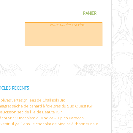
PANIER
Votre panier est vide.
TICLES RÉCENTS
olives vertes grillées de Chalkidiki Bio
magret séché de canard à foie gras du Sud Ouest IGP
saucisson sec de l’Ile de Beauté IGP
écouvrir : Cioccolato di Modica – Tipico Barocco
venir : il y a 3 ans, le chocolat de Modica à l’honneur sur