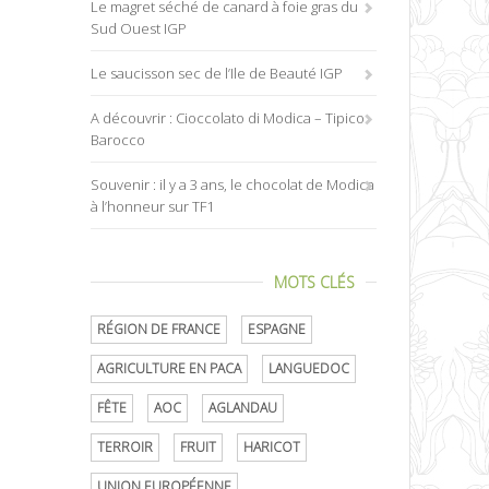
Le magret séché de canard à foie gras du
Sud Ouest IGP
Le saucisson sec de l’Ile de Beauté IGP
A découvrir : Cioccolato di Modica – Tipico
Barocco
Souvenir : il y a 3 ans, le chocolat de Modica
à l’honneur sur TF1
MOTS CLÉS
RÉGION DE FRANCE
ESPAGNE
AGRICULTURE EN PACA
LANGUEDOC
FÊTE
AOC
AGLANDAU
TERROIR
FRUIT
HARICOT
UNION EUROPÉENNE