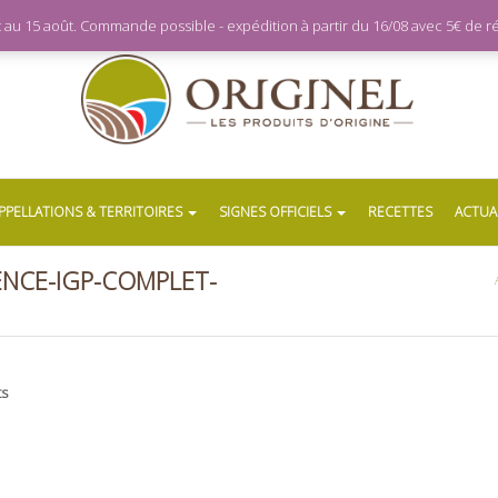
let au 15 août. Commande possible - expédition à partir du 16/08 avec 5€ de
PPELLATIONS & TERRITOIRES
SIGNES OFFICIELS
RECETTES
ACTUA
ENCE-IGP-COMPLET-
s