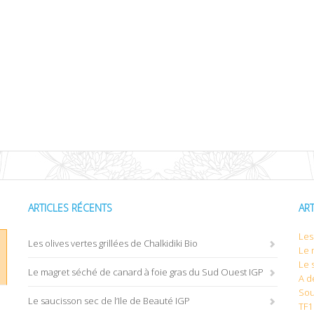
ARTICLES RÉCENTS
AR
Les 
Les olives vertes grillées de Chalkidiki Bio
Le 
Le 
Le magret séché de canard à foie gras du Sud Ouest IGP
A d
Sou
Le saucisson sec de l’Ile de Beauté IGP
TF1