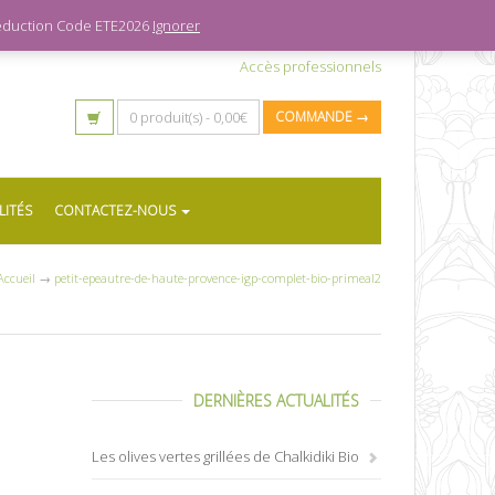
 réduction Code ETE2026
Ignorer
Accès professionnels
0 produit(s) -
0,00
€
COMMANDE →
LITÉS
CONTACTEZ-NOUS
Accueil
→
petit-epeautre-de-haute-provence-igp-complet-bio-primeal2
DERNIÈRES ACTUALITÉS
Les olives vertes grillées de Chalkidiki Bio