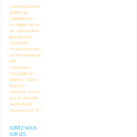
Les olives vertes
grillées de
Chalkidiki Bio
Le magret séché
de canard à foie
gras du Sud
Ouest IGP
Le saucisson sec
de l’Ile de Beauté
IGP
A découvrir :
Cioccolato di
Modica – Tipico
Barocco
Souvenir : il y a 3
ans, le chocolat
de Modica à
l’honneur sur TF1
SUIVEZ NOUS
SUR LES