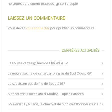
noisettes-du-piemont-toastees-igp-corilu-copie
LAISSEZ UN COMMENTAIRE
Vous devez
vous connecter
pour publier un commentaire.
DERNIÈRES ACTUALITÉS
Les olives vertes grillées de Chalkidiki Bio
Le magret séché de canard à foie gras du Sud Ouest IGP
Le saucisson sec de l’Ile de Beauté IGP
A découvrir : Cioccolato di Modica – Tipico Barocco
Souvenir : il y a 3 ans, le chocolat de Modica à l’honneur sur TF1