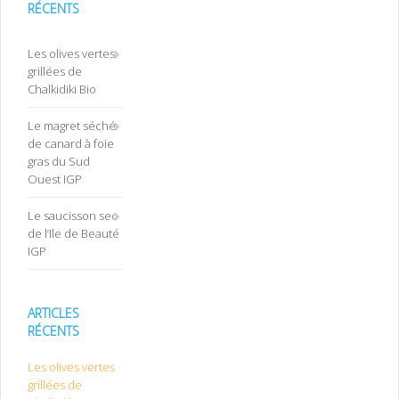
RÉCENTS
Les olives vertes
grillées de
Chalkidiki Bio
Le magret séché
de canard à foie
gras du Sud
Ouest IGP
Le saucisson sec
de l’Ile de Beauté
IGP
ARTICLES
RÉCENTS
Les olives vertes
grillées de