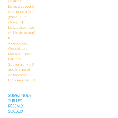
Chalkidiki Bio
Le magret séché
de canard à foie
gras du Sud
Ouest IGP
Le saucisson sec
de l’Ile de Beauté
IGP
A découvrir :
Cioccolato di
Modica – Tipico
Barocco
Souvenir : il y a 3
ans, le chocolat
de Modica à
l’honneur sur TF1
SUIVEZ NOUS
SUR LES
RÉSEAUX
SOCIAUX