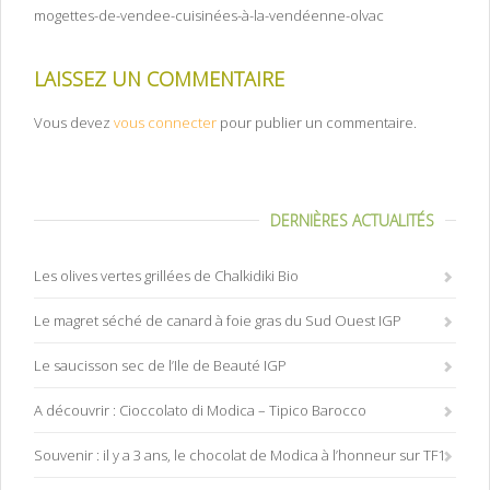
mogettes-de-vendee-cuisinées-à-la-vendéenne-olvac
LAISSEZ UN COMMENTAIRE
Vous devez
vous connecter
pour publier un commentaire.
DERNIÈRES ACTUALITÉS
Les olives vertes grillées de Chalkidiki Bio
Le magret séché de canard à foie gras du Sud Ouest IGP
Le saucisson sec de l’Ile de Beauté IGP
A découvrir : Cioccolato di Modica – Tipico Barocco
Souvenir : il y a 3 ans, le chocolat de Modica à l’honneur sur TF1