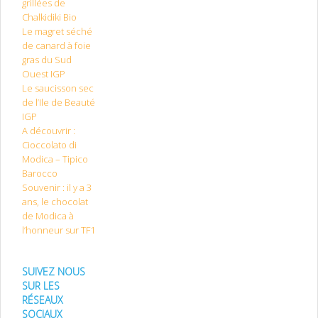
grillées de
Chalkidiki Bio
Le magret séché
de canard à foie
gras du Sud
Ouest IGP
Le saucisson sec
de l’Ile de Beauté
IGP
A découvrir :
Cioccolato di
Modica – Tipico
Barocco
Souvenir : il y a 3
ans, le chocolat
de Modica à
l’honneur sur TF1
SUIVEZ NOUS
SUR LES
RÉSEAUX
SOCIAUX