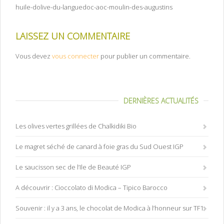
huile-dolive-du-languedoc-aoc-moulin-des-augustins
LAISSEZ UN COMMENTAIRE
Vous devez
vous connecter
pour publier un commentaire.
DERNIÈRES ACTUALITÉS
Les olives vertes grillées de Chalkidiki Bio
Le magret séché de canard à foie gras du Sud Ouest IGP
Le saucisson sec de l’Ile de Beauté IGP
A découvrir : Cioccolato di Modica – Tipico Barocco
Souvenir : il y a 3 ans, le chocolat de Modica à l’honneur sur TF1