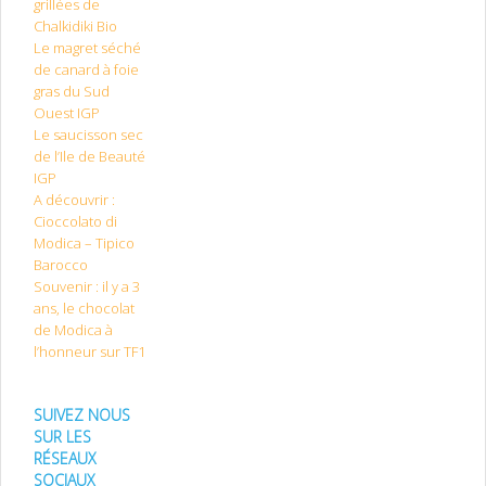
grillées de
Chalkidiki Bio
Le magret séché
de canard à foie
gras du Sud
Ouest IGP
Le saucisson sec
de l’Ile de Beauté
IGP
A découvrir :
Cioccolato di
Modica – Tipico
Barocco
Souvenir : il y a 3
ans, le chocolat
de Modica à
l’honneur sur TF1
SUIVEZ NOUS
SUR LES
RÉSEAUX
SOCIAUX