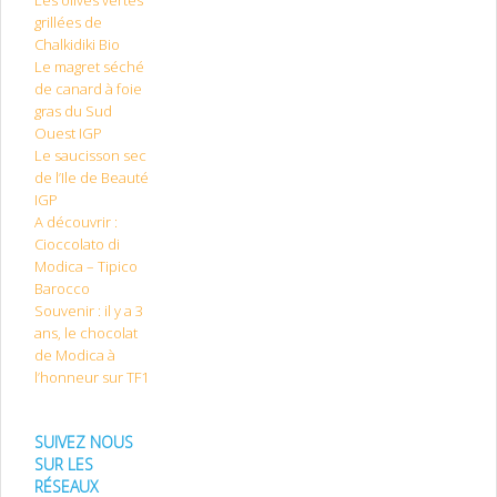
Les olives vertes
grillées de
Chalkidiki Bio
Le magret séché
de canard à foie
gras du Sud
Ouest IGP
Le saucisson sec
de l’Ile de Beauté
IGP
A découvrir :
Cioccolato di
Modica – Tipico
Barocco
Souvenir : il y a 3
ans, le chocolat
de Modica à
l’honneur sur TF1
SUIVEZ NOUS
SUR LES
RÉSEAUX