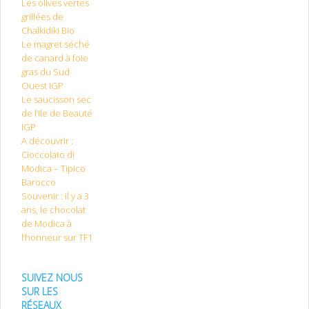
Les olives vertes
grillées de
Chalkidiki Bio
Le magret séché
de canard à foie
gras du Sud
Ouest IGP
Le saucisson sec
de l’Ile de Beauté
IGP
A découvrir :
Cioccolato di
Modica – Tipico
Barocco
Souvenir : il y a 3
ans, le chocolat
de Modica à
l’honneur sur TF1
SUIVEZ NOUS
SUR LES
RÉSEAUX