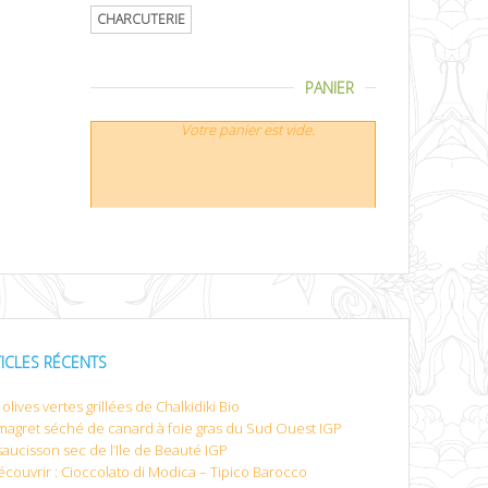
CHARCUTERIE
PANIER
Votre panier est vide.
TICLES RÉCENTS
olives vertes grillées de Chalkidiki Bio
magret séché de canard à foie gras du Sud Ouest IGP
saucisson sec de l’Ile de Beauté IGP
écouvrir : Cioccolato di Modica – Tipico Barocco