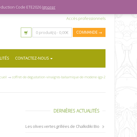
 réduction Code ETE2026
Ignorer
Accès professionnels
0 produit(s) -
0,00
€
COMMANDE →
LITÉS
CONTACTEZ-NOUS
cueil
→
coffret-de-degustation-vinaigres-balsamique-de-modene-igp-2
DERNIÈRES ACTUALITÉS
Les olives vertes grillées de Chalkidiki Bio