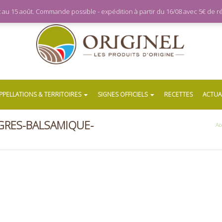
let au 15 août. Commande possible - expédition à partir du 16/08 avec 5€ de
PPELLATIONS & TERRITOIRES
SIGNES OFFICIELS
RECETTES
ACTUA
GRES-BALSAMIQUE-
Ac