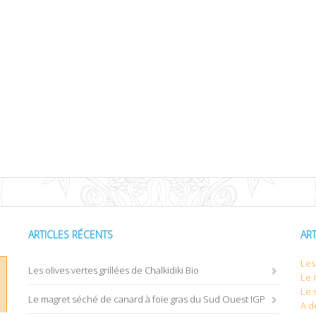
ARTICLES RÉCENTS
AR
Les 
Les olives vertes grillées de Chalkidiki Bio
Le 
Le 
Le magret séché de canard à foie gras du Sud Ouest IGP
A d