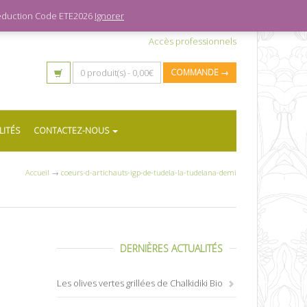
 réduction Code ETE2026
Ignorer
Accès professionnels
0 produit(s) -
0,00
€
COMMANDE →
LITÉS
CONTACTEZ-NOUS
Accueil
→
coeurs-d-artichauts-igp-de-tudela-la-tudelana-demi
DERNIÈRES ACTUALITÉS
Les olives vertes grillées de Chalkidiki Bio