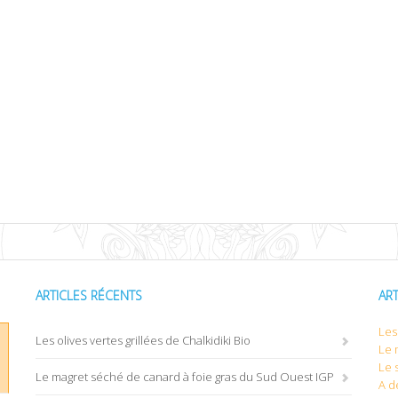
ARTICLES RÉCENTS
AR
Les 
Les olives vertes grillées de Chalkidiki Bio
Le 
Le 
Le magret séché de canard à foie gras du Sud Ouest IGP
A d