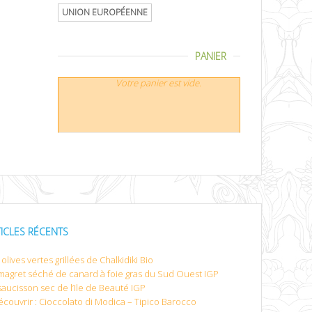
UNION EUROPÉENNE
PANIER
Votre panier est vide.
TICLES RÉCENTS
olives vertes grillées de Chalkidiki Bio
magret séché de canard à foie gras du Sud Ouest IGP
saucisson sec de l’Ile de Beauté IGP
écouvrir : Cioccolato di Modica – Tipico Barocco