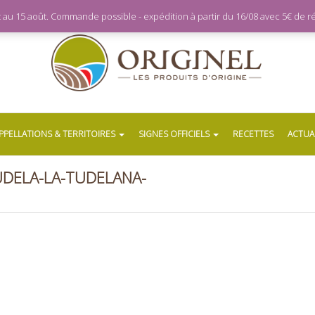
let au 15 août. Commande possible - expédition à partir du 16/08 avec 5€ de
PPELLATIONS & TERRITOIRES
SIGNES OFFICIELS
RECETTES
ACTUA
UDELA-LA-TUDELANA-