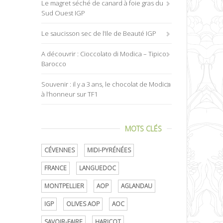
Le magret séché de canard à foie gras du
Sud Ouest IGP
Le saucisson sec de l’Ile de Beauté IGP
A découvrir : Cioccolato di Modica – Tipico
Barocco
Souvenir : il y a 3 ans, le chocolat de Modica
à l’honneur sur TF1
MOTS CLÉS
CÉVENNES
MIDI-PYRÉNÉES
FRANCE
LANGUEDOC
MONTPELLIER
AOP
AGLANDAU
IGP
OLIVES AOP
AOC
SAVOIR-FAIRE
HARICOT